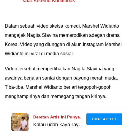
saat Ketemu Kuntilanak
Dalam sebuah video sketsa komedi, Marshel Widianto
mengajak Nagita Slavina memarodikan adegan drama
Korea. Video yang diunggah di akun Instagram Marshel
Widianto ini viral di media sosial.
Video tersebut memperlihatkan Nagita Slavina yang
awalnya berjalan santai dengan payung merah muda.
Tiba-tiba, Marshel Widianto berlari tergopoh-gopoh
menghampirinya dan memegang tangan kirinya.
Deretan Artis Ini Punya
LIHAT ARTIKEL
Kalau udah kaya raya
Rumah Berlapis Emas,
emang gini ya, rumah
Langit-langit Andre