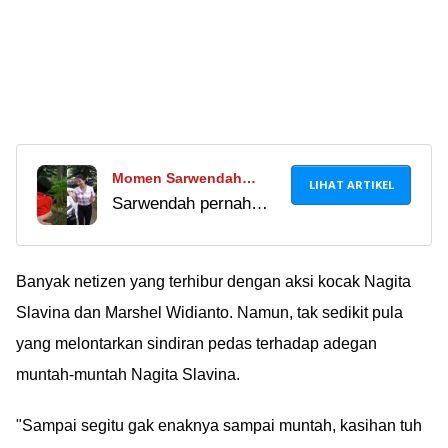
Momen Sarwendah
LIHAT ARTIKEL
Sarwendah pernah
Hadiahkan Mobil Mewah
memberi Onyo hadiah
untuk Bertrand Peto,
ultah berupa mobil
Ekspresi Bengong
mewah. Di sini, wajah
Banyak netizen yang terhibur dengan aksi kocak Nagita
Ruben Onsu Disorot
bengong Ruben Onsu
Slavina dan Marshel Widianto. Namun, tak sedikit pula
disorot netizen. Kaget
yang melontarkan sindiran pedas terhadap adegan
kali ya, hadiahnya
muntah-muntah Nagita Slavina.
mahal amat??
"Sampai segitu gak enaknya sampai muntah, kasihan tuh