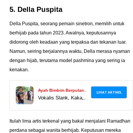
5. Della Puspita
Della Puspita, seorang pemain sinetron, memilih untuk
berhijab pada tahun 2023. Awalnya, keputusannya
didorong oleh keadaan yang terpaksa dan tekanan luar.
Namun, seiring berjalannya waktu, Della merasa nyaman
dengan hijab, terutama model pashmina yang sering ia
kenakan.
Ayah Bimbim Berpulang,
LIHAT ARTIKEL
Vokalis Slank, Kaka,
Kaka Slank Ikut
ikut berduka atas
Kehilangan: Dia Orang
kepergian Sidharta M
Pertama yang Kami
Soemarno, ayah
Itulah lima artis terkenal yang bakal menjalani Ramadhan
Kasih Dengar Lagu
sahabatnya, Bimo
perdana sebagai wanita berhijab. Keputusan mereka