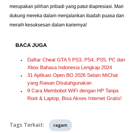
Setiawan Almachzumi
merupakan pilihan pribadi yang patut diapresiasi. Mari
atau Bimbim. Beliau
dukung mereka dalam menjalankan ibadah puasa dan
ternyata orang yang
meraih kesuksesan dalam kariernya!
berjasa untuk
perjalanan band
legendaris ini.
BACA JUGA
Daftar Cheat GTA 5 PS3, PS4, PS5, PC dan
Xbox Bahasa Indonesia Lengkap 2024
31 Aplikasi Open BO 2026 Selain MiChat
yang Rawan Disalahgunakan
9 Cara Membobol WiFi dengan HP Tanpa
Root & Laptop, Bisa Akses Internet Gratis!
Tags Terkait:
ragam