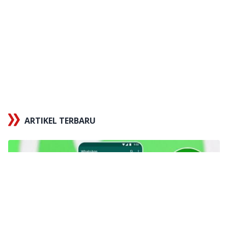
ARTIKEL TERBARU
x
Tautan berhasil disalin
X