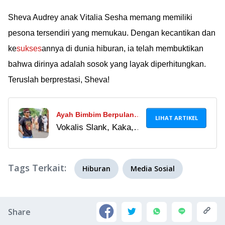
Sheva Audrey anak Vitalia Sesha memang memiliki
pesona tersendiri yang memukau. Dengan kecantikan dan
ke
sukses
annya di dunia hiburan, ia telah membuktikan
bahwa dirinya adalah sosok yang layak diperhitungkan.
Teruslah berprestasi, Sheva!
Ayah Bimbim Berpulang,
LIHAT ARTIKEL
Vokalis Slank, Kaka,
Kaka Slank Ikut
ikut berduka atas
Kehilangan: Dia Orang
kepergian Sidharta M
Pertama yang Kami
Tags Terkait:
Soemarno, ayah
Kasih Dengar Lagu
Hiburan
Media Sosial
sahabatnya, Bimo
Setiawan Almachzumi
atau Bimbim. Beliau
Share
ternyata orang yang