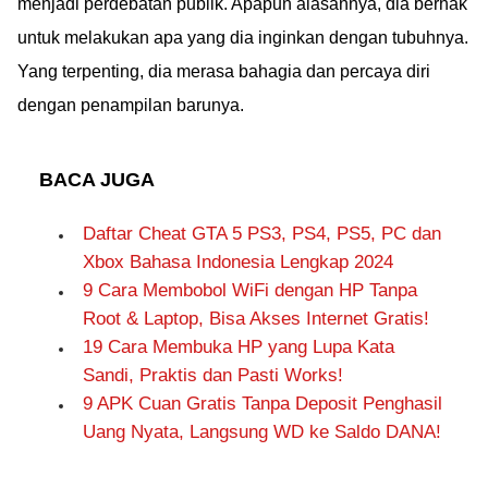
menjadi perdebatan publik. Apapun alasannya, dia berhak
about its key features,
untuk melakukan apa yang dia inginkan dengan tubuhnya.
technical
Yang terpenting, dia merasa bahagia dan percaya diri
specifications, price,
dengan penampilan barunya.
and availability.
BACA JUGA
Daftar Cheat GTA 5 PS3, PS4, PS5, PC dan
Xbox Bahasa Indonesia Lengkap 2024
9 Cara Membobol WiFi dengan HP Tanpa
Root & Laptop, Bisa Akses Internet Gratis!
19 Cara Membuka HP yang Lupa Kata
Sandi, Praktis dan Pasti Works!
9 APK Cuan Gratis Tanpa Deposit Penghasil
Uang Nyata, Langsung WD ke Saldo DANA!