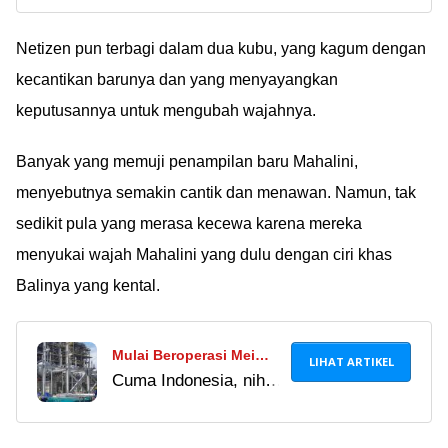
viral yang beredar luas
dengan Kontennya!
di internet. Ketahui
Netizen pun terbagi dalam dua kubu, yang kagum dengan
juga risiko dari cara
kecantikan barunya dan yang menyayangkan
nonton bokeh di
keputusannya untuk mengubah wajahnya.
Telegram sebelum data
pribadimu dicuri
Banyak yang memuji penampilan baru Mahalini,
menyebutnya semakin cantik dan menawan. Namun, tak
sedikit pula yang merasa kecewa karena mereka
menyukai wajah Mahalini yang dulu dengan ciri khas
Balinya yang kental.
Mulai Beroperasi Mei
LIHAT ARTIKEL
Cuma Indonesia, nih,
2024, Inilah Wujud Pabrik
yang punya pabrik
Tembaga Terbesar Dunia
pengolahan tembaga
Milik Indonesia