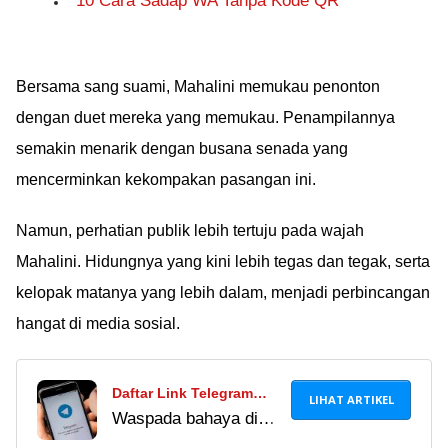
10 Cara Sadap WA Tanpa Kode QR
Bersama sang suami, Mahalini memukau penonton
dengan duet mereka yang memukau. Penampilannya
semakin menarik dengan busana senada yang
mencerminkan kekompakan pasangan ini.
Namun, perhatian publik lebih tertuju pada wajah
Mahalini. Hidungnya yang kini lebih tegas dan tegak, serta
kelopak matanya yang lebih dalam, menjadi perbincangan
hangat di media sosial.
Daftar Link Telegram
LIHAT ARTIKEL
Waspada bahaya di
Pemersatu Bangsa
balik link Telegram
Terbaru 2024, Hati-Hati