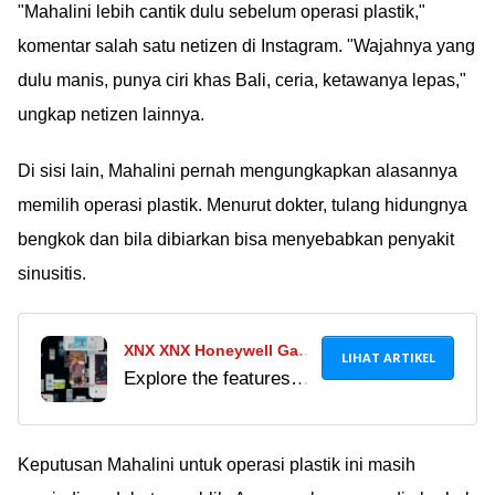
terbesar di dunia.
"Mahalini lebih cantik dulu sebelum operasi plastik,"
Penasaran gimana
komentar salah satu netizen di Instagram. "Wajahnya yang
wujudnya? Simak di
dulu manis, punya ciri khas Bali, ceria, ketawanya lepas,"
sini Ã°ÂÂÂÃ°ÂÂÂ»
ungkap netizen lainnya.
Di sisi lain, Mahalini pernah mengungkapkan alasannya
memilih operasi plastik. Menurut dokter, tulang hidungnya
bengkok dan bila dibiarkan bisa menyebabkan penyakit
sinusitis.
XNX XNX Honeywell Gas
LIHAT ARTIKEL
Explore the features
Detector Datasheet XNX
and capabilities of the
Digital
XNX Honeywell Gas
Detector datasheet
Keputusan Mahalini untuk operasi plastik ini masih
xnx digital. Learn