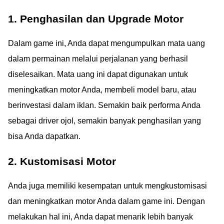
instan. Waspadai
1. Penghasilan dan Upgrade Motor
risikonya sebelum
akun kamu kena
Dalam game ini, Anda dapat mengumpulkan mata uang
banned!
dalam permainan melalui perjalanan yang berhasil
diselesaikan. Mata uang ini dapat digunakan untuk
meningkatkan motor Anda, membeli model baru, atau
berinvestasi dalam iklan. Semakin baik performa Anda
sebagai driver ojol, semakin banyak penghasilan yang
bisa Anda dapatkan.
2. Kustomisasi Motor
Anda juga memiliki kesempatan untuk mengkustomisasi
dan meningkatkan motor Anda dalam game ini. Dengan
melakukan hal ini, Anda dapat menarik lebih banyak