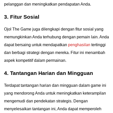
pelanggan dan meningkatkan pendapatan Anda.
3. Fitur Sosial
Ojol The Game juga dilengkapi dengan fitur sosial yang
memungkinkan Anda terhubung dengan pemain lain. Anda
dapat bersaing untuk mendapatkan
penghasilan
tertinggi
dan berbagi strategi dengan mereka. Fitur ini menambah
aspek kompetitif dalam permainan.
4. Tantangan Harian dan Mingguan
Terdapat tantangan harian dan mingguan dalam game ini
yang mendorong Anda untuk meningkatkan keterampilan
mengemudi dan pendekatan strategis. Dengan
menyelesaikan tantangan ini, Anda dapat memperoleh