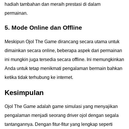
hadiah tambahan dan meraih prestasi di dalam
permainan.
5. Mode Online dan Offline
Meskipun Ojol The Game dirancang secara utama untuk
dimainkan secara online, beberapa aspek dari permainan
ini mungkin juga tersedia secara offline. Ini memungkinkan
Anda untuk tetap menikmati pengalaman bermain bahkan
ketika tidak terhubung ke internet.
Kesimpulan
Ojol The Game adalah game simulasi yang menyajikan
pengalaman menjadi seorang driver ojol dengan segala
tantangannya. Dengan fitur-fitur yang lengkap seperti