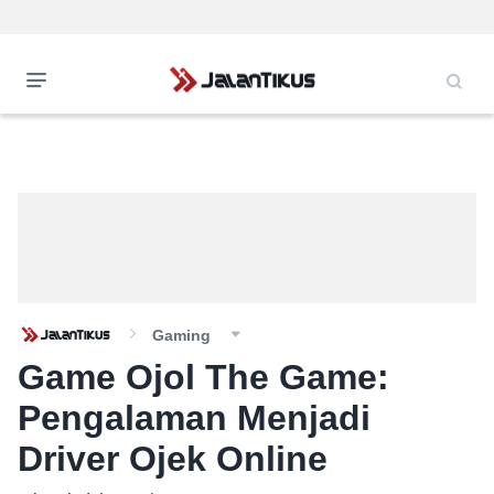
Gaming
Game Ojol The Game:
Pengalaman Menjadi
Driver Ojek Online