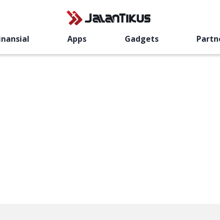
inansial
Apps
Gadgets
Partn