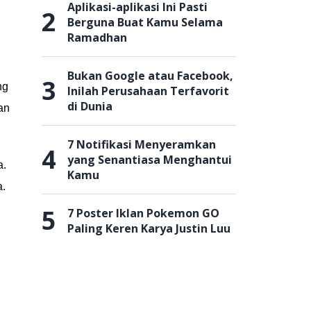
Aplikasi-aplikasi Ini Pasti
2
Berguna Buat Kamu Selama
Ramadhan
Bukan Google atau Facebook,
3
ng
Inilah Perusahaan Terfavorit
di Dunia
an
7 Notifikasi Menyeramkan
4
yang Senantiasa Menghantui
a.
Kamu
a.
5
7 Poster Iklan Pokemon GO
Paling Keren Karya Justin Luu