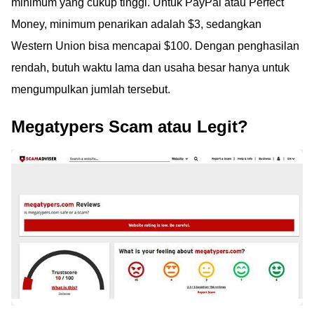
minimum yang cukup tinggi. Untuk PayPal atau Perfect
Money, minimum penarikan adalah $3, sedangkan
Western Union bisa mencapai $100. Dengan penghasilan
rendah, butuh waktu lama dan usaha besar hanya untuk
mengumpulkan jumlah tersebut.
Megatypers Scam atau Legit?