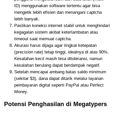
ID) menggunakan software tertentu agar bisa
mengetik lebih efisien dan menangani captcha
lebih banyak.
Pastikan koneksi internet stabil untuk menghindari
kegagalan sistem akibat keterlambatan atau
timeout saat memuat captcha.
Akurasi harus dijaga agar tingkat ketepatan
(precision rate) tetap tinggi, idealnya di atas 90%.
Kesalahan kecil masih bisa ditoleransi, namun
kesalahan berulang dapat berdampak negatif.
Setelah mencapai ambang batas saldo minimum
(sekitar $3), dana dapat ditarik melalui layanan
pembayaran digital seperti PayPal atau Perfect
Money.
Potensi Penghasilan di Megatypers