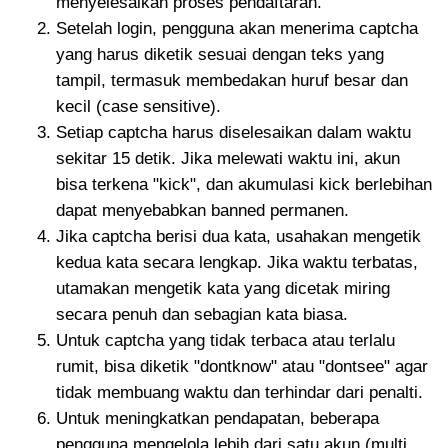
menyelesaikan proses pendaftaran.
Setelah login, pengguna akan menerima captcha
yang harus diketik sesuai dengan teks yang
tampil, termasuk membedakan huruf besar dan
kecil (case sensitive).
Setiap captcha harus diselesaikan dalam waktu
sekitar 15 detik. Jika melewati waktu ini, akun
bisa terkena "kick", dan akumulasi kick berlebihan
dapat menyebabkan banned permanen.
Jika captcha berisi dua kata, usahakan mengetik
kedua kata secara lengkap. Jika waktu terbatas,
utamakan mengetik kata yang dicetak miring
secara penuh dan sebagian kata biasa.
Untuk captcha yang tidak terbaca atau terlalu
rumit, bisa diketik "dontknow" atau "dontsee" agar
tidak membuang waktu dan terhindar dari penalti.
Untuk meningkatkan pendapatan, beberapa
pengguna mengelola lebih dari satu akun (multi