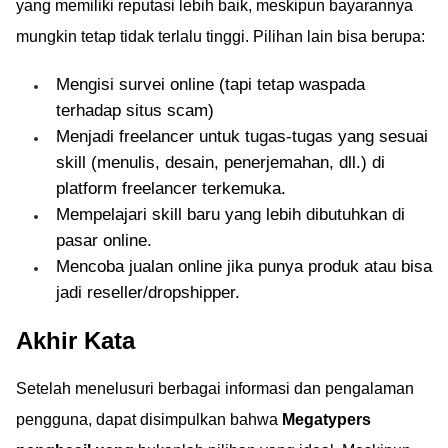
yang memiliki reputasi lebih baik, meskipun bayarannya
mungkin tetap tidak terlalu tinggi. Pilihan lain bisa berupa:
Mengisi survei online (tapi tetap waspada
terhadap situs scam)
Menjadi freelancer untuk tugas-tugas yang sesuai
skill (menulis, desain, penerjemahan, dll.) di
platform freelancer terkemuka.
Mempelajari skill baru yang lebih dibutuhkan di
pasar online.
Mencoba jualan online jika punya produk atau bisa
jadi reseller/dropshipper.
Akhir Kata
Setelah menelusuri berbagai informasi dan pengalaman
pengguna, dapat disimpulkan bahwa
Megatypers