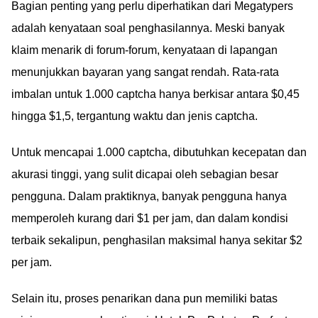
Bagian penting yang perlu diperhatikan dari Megatypers
adalah kenyataan soal penghasilannya. Meski banyak
klaim menarik di forum-forum, kenyataan di lapangan
menunjukkan bayaran yang sangat rendah. Rata-rata
imbalan untuk 1.000 captcha hanya berkisar antara $0,45
hingga $1,5, tergantung waktu dan jenis captcha.
Untuk mencapai 1.000 captcha, dibutuhkan kecepatan dan
akurasi tinggi, yang sulit dicapai oleh sebagian besar
pengguna. Dalam praktiknya, banyak pengguna hanya
memperoleh kurang dari $1 per jam, dan dalam kondisi
terbaik sekalipun, penghasilan maksimal hanya sekitar $2
per jam.
Selain itu, proses penarikan dana pun memiliki batas