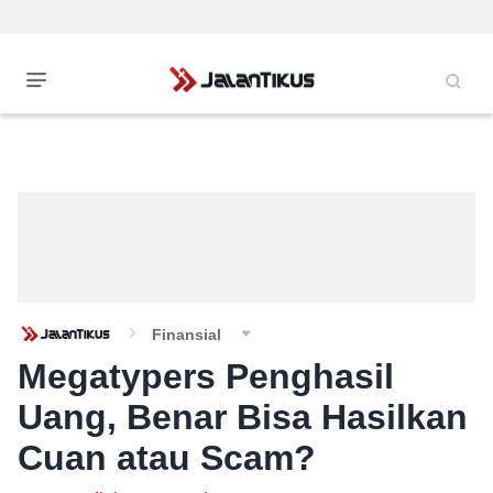
Finansial
Megatypers Penghasil
Uang, Benar Bisa Hasilkan
Cuan atau Scam?