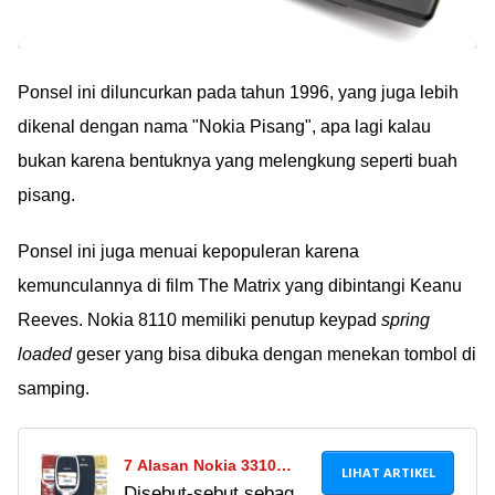
Ponsel ini diluncurkan pada tahun 1996, yang juga lebih
dikenal dengan nama "Nokia Pisang", apa lagi kalau
bukan karena bentuknya yang melengkung seperti buah
pisang.
Ponsel ini juga menuai kepopuleran karena
kemunculannya di film The Matrix yang dibintangi Keanu
Reeves. Nokia 8110 memiliki penutup keypad
spring
loaded
geser yang bisa dibuka dengan menekan tombol di
samping.
7 Alasan Nokia 3310
LIHAT ARTIKEL
Disebut-sebut sebagai
Terbaru Akan Kalahkan