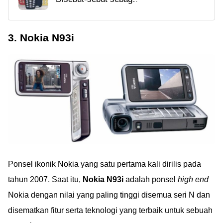
handphone terbaik dan
iPhone 7 di Pasaran
terkuat sepanjang
3. Nokia N93i
masa, Nokia akan
merilis Nokia 3310
terbaru! Seberapa
keren sih fitur Nokia
3310 terbaru ini?
Ponsel ikonik Nokia yang satu pertama kali dirilis pada
tahun 2007. Saat itu,
Nokia N93i
adalah ponsel
high end
Nokia dengan nilai yang paling tinggi disemua seri N dan
disematkan fitur serta teknologi yang terbaik untuk sebuah