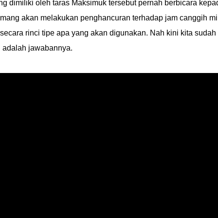
dimiliki oleh taras Maksimuk tersebut pernah berbicara kepa
emang akan melakukan penghancuran terhadap jam canggih mil
ecara rinci tipe apa yang akan digunakan. Nah kini kita sudah
n
adalah jawabannya.