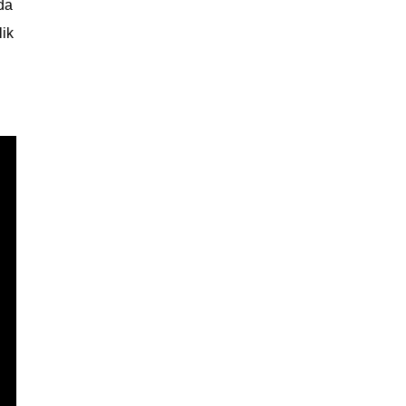
da
ik