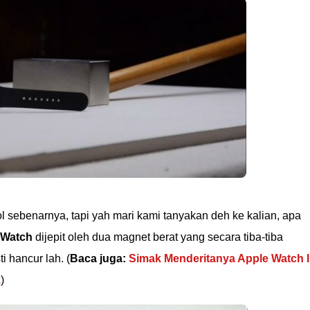
l sebenarnya, tapi yah mari kami tanyakan deh ke kalian, apa
 Watch
dijepit oleh dua magnet berat yang secara tiba-tiba
 hancur lah. (
Baca juga:
Simak Menderitanya Apple Watch I
k
)