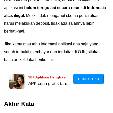
aplikasi ini
belum teregulasi secara resmi di Indonesia
alias ilegal
. Meski tidak menganut skema ponzi alias
harus melakukan deposit, tidak ada salahnya lebih
berhati-hati.
Jika kamu mau tahu informasi aplikasi apa saja yang
sudah terbukti membayar dan terdaftar di OJK, silakan
baca artikel Jaka berikut ini.
30+ Aplikasi Penghasil
LIHAT ARTIKEL
APK cuan gratis tanpa
Uang Resmi 2022, Cepat
modal jadi cara mudah
Cair & Terdaftar di OJK!
menghasilkan uang
Akhir Kata
dari HP. Temukan
aplikasi penghasil