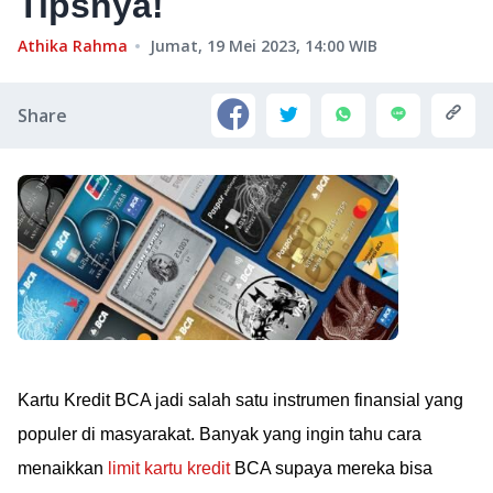
Tipsnya!
Athika Rahma
Jumat, 19 Mei 2023, 14:00
WIB
Share
Kartu Kredit BCA jadi salah satu instrumen finansial yang
populer di masyarakat. Banyak yang ingin tahu cara
menaikkan
limit kartu kredit
BCA supaya mereka bisa