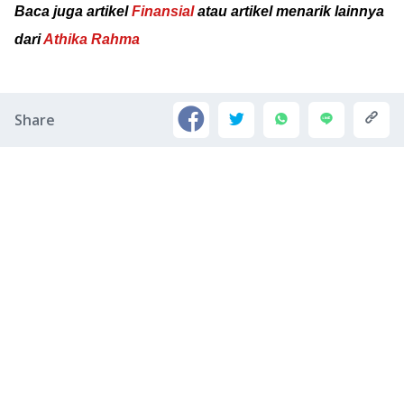
Baca juga artikel
Finansial
atau artikel menarik lainnya
dari
Athika Rahma
Share