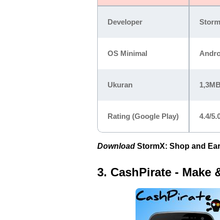
Developer
Storm
OS Minimal
Androi
Ukuran
1,3M
Rating (Google Play)
4.4/5.
Download
StormX: Shop and Ea
3. CashPirate - Make