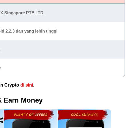
X Singapore PTE LTD.
d 2.2.3 dan yang lebih tinggi
B
0
rn Crypto
di sini
.
 & Earn Money