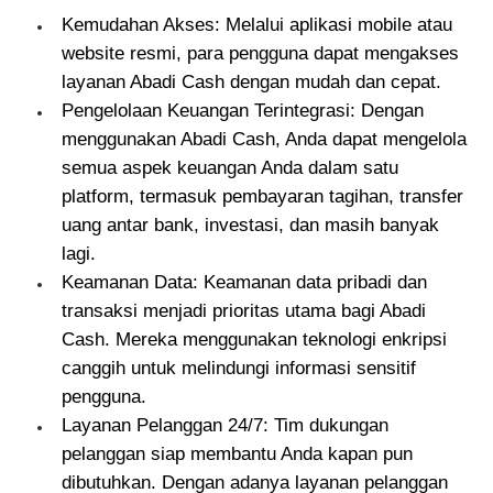
Kemudahan Akses: Melalui aplikasi mobile atau
website resmi, para pengguna dapat mengakses
layanan Abadi Cash dengan mudah dan cepat.
Pengelolaan Keuangan Terintegrasi: Dengan
menggunakan Abadi Cash, Anda dapat mengelola
semua aspek keuangan Anda dalam satu
platform, termasuk pembayaran tagihan, transfer
uang antar bank, investasi, dan masih banyak
lagi.
Keamanan Data: Keamanan data pribadi dan
transaksi menjadi prioritas utama bagi Abadi
Cash. Mereka menggunakan teknologi enkripsi
canggih untuk melindungi informasi sensitif
pengguna.
Layanan Pelanggan 24/7: Tim dukungan
pelanggan siap membantu Anda kapan pun
dibutuhkan. Dengan adanya layanan pelanggan