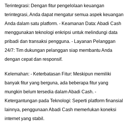
Terintegrasi: Dengan fitur pengelolaan keuangan
terintegrasi, Anda dapat mengatur semua aspek keuangan
Anda dalam satu platform. - Keamanan Data: Abadi Cash
menggunakan teknologi enkripsi untuk melindungi data
pribadi dan transaksi pengguna. - Layanan Pelanggan
24/7: Tim dukungan pelanggan siap membantu Anda
dengan cepat dan responsif.
Kelemahan: - Keterbatasan Fitur: Meskipun memiliki
banyak fitur yang berguna, ada beberapa fitur yang
mungkin belum tersedia dalam Abadi Cash. -
Ketergantungan pada Teknologi: Seperti platform finansial
lainnya, penggunaan Abadi Cash memerlukan koneksi
internet yang stabil.