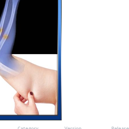
Category
Version
Releas