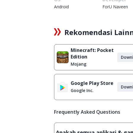
Android
ForU Naveen
Rekomendasi Lain
Minecraft: Pocket
Edition
Down
Mojang
Google Play Store
Down
Google Inc.
Frequently Asked Questions
Apakah semua aplikasi & game