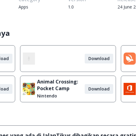
Apps
1.0
24 June 
nya
load
Download
Animal Crossing:
Pocket Camp
load
Download
Nintendo
s yang ada di JalanTikus dibagikan secara gratis