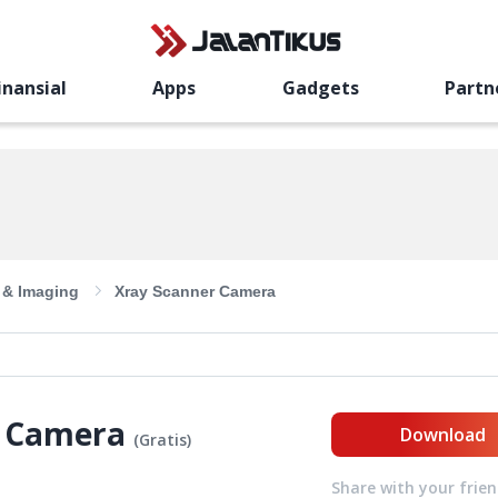
inansial
Apps
Gadgets
Partn
 & Imaging
Xray Scanner Camera
r Camera
Download
(
Gratis
)
Share with your frie