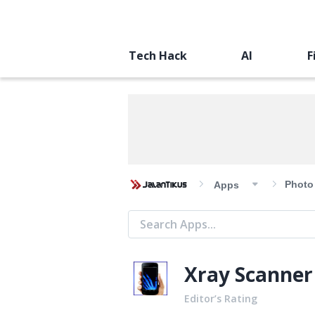
Tech Hack
AI
F
Photo
Apps
Xray Scanne
Editor’s Rating