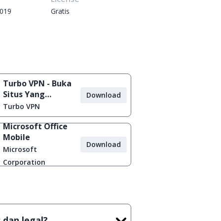
2019
Gratis
Turbo VPN - Buka
Situs Yang
Download
Diblokir
Turbo VPN
Microsoft Office
Mobile
Download
Microsoft
Corporation
 dan legal?