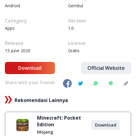
Android
Gembul
Category
Version
Apps
1.0
Release
License
15 June 2020
Gratis
Download
Official Website
Share with your friends
Rekomendasi Lainnya
Minecraft: Pocket
Edition
Download
Mojang