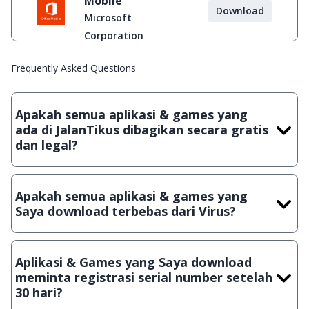
Mobile
Download
Microsoft
Corporation
Frequently Asked Questions
Apakah semua aplikasi & games yang
ada di JalanTikus dibagikan secara gratis
dan legal?
Ya, JalanTikus hanya membagikan aplikasi & games yang
gratis (Freeware) dan legal, dalam artian tidak (bajakan) hasil
Apakah semua aplikasi & games yang
crack, patch atau semacamnya.
Saya download terbebas dari Virus?
Ya, JalanTikus selalu melakukan scanning dengan 3 jenis
Antivirus (Kaspersky, AVG & Avast) sebelum menerbitkan
Aplikasi & Games yang Saya download
suatu aplikasi atau games, sehingga bisa dijamin 100%
meminta registrasi serial number setelah
terbebas dari virus.
30 hari?