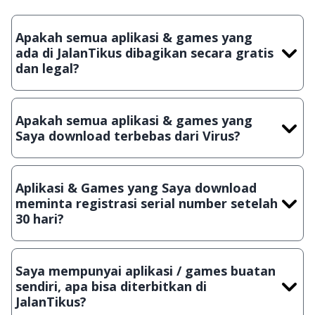
Apakah semua aplikasi & games yang
ada di JalanTikus dibagikan secara gratis
dan legal?
Ya, JalanTikus hanya membagikan aplikasi & games yang
gratis (Freeware) dan legal, dalam artian tidak (bajakan) hasil
Apakah semua aplikasi & games yang
crack, patch atau semacamnya.
Saya download terbebas dari Virus?
Ya, JalanTikus selalu melakukan scanning dengan 3 jenis
Antivirus (Kaspersky, AVG & Avast) sebelum menerbitkan
Aplikasi & Games yang Saya download
suatu aplikasi atau games, sehingga bisa dijamin 100%
meminta registrasi serial number setelah
terbebas dari virus.
30 hari?
Meskipun dibagikan secara gratis, namun ada beberapa
aplikasi & games yang dibagikan secara Shareware, dalam arti
Saya mempunyai aplikasi / games buatan
hanya bisa digunakan dalam jangka waktu tertentu dan jika
sendiri, apa bisa diterbitkan di
ingin lanjut menggunakannya kamu harus membeli lisensi
JalanTikus?
aslinya.