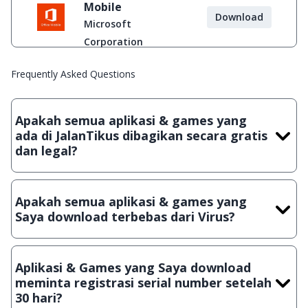
Mobile
Download
Microsoft
Corporation
Frequently Asked Questions
Apakah semua aplikasi & games yang
ada di JalanTikus dibagikan secara gratis
dan legal?
Ya, JalanTikus hanya membagikan aplikasi & games yang
gratis (Freeware) dan legal, dalam artian tidak (bajakan) hasil
Apakah semua aplikasi & games yang
crack, patch atau semacamnya.
Saya download terbebas dari Virus?
Ya, JalanTikus selalu melakukan scanning dengan 3 jenis
Antivirus (Kaspersky, AVG & Avast) sebelum menerbitkan
Aplikasi & Games yang Saya download
suatu aplikasi atau games, sehingga bisa dijamin 100%
meminta registrasi serial number setelah
terbebas dari virus.
30 hari?