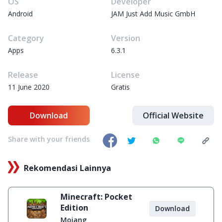
OS
Developer
Android
JAM Just Add Music GmbH
Category
Version
Apps
6.3.1
Release
License
11 June 2020
Gratis
Download
Official Website
Share with your friends
Rekomendasi Lainnya
Minecraft: Pocket
Edition
Download
Mojang