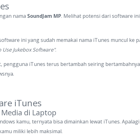
nes
dengan nama
SoundJam MP
. Melihat potensi dari software in
 software ini yang sudah memakai nama iTunes muncul ke 
o Use Jukebox Software"
.
but, pengguna iTunes terus bertambah seiring bertambahnya
wsnya.
are iTunes
Media di Laptop
indows kamu, ternyata bisa dimainkan lewat iTunes. Apalag
amu miliki lebih maksimal.