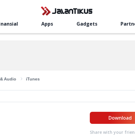
inansial
Apps
Gadgets
Partn
 & Audio
iTunes
Download
Share with your frie