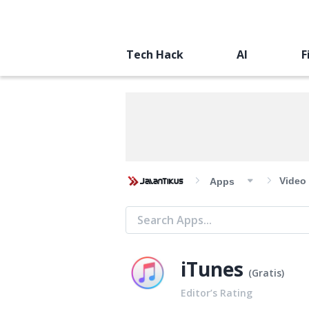
Tech Hack
AI
F
Video
Apps
iTunes
(
Gratis
)
Editor’s Rating