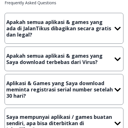
Frequently Asked Questions
Apakah semua aplikasi & games yang
ada di JalanTikus dibagikan secara gratis
dan legal?
Ya, JalanTikus hanya membagikan aplikasi & games yang
gratis (Freeware) dan legal, dalam artian tidak (bajakan) hasil
Apakah semua aplikasi & games yang
crack, patch atau semacamnya.
Saya download terbebas dari Virus?
Ya, JalanTikus selalu melakukan scanning dengan 3 jenis
Antivirus (Kaspersky, AVG & Avast) sebelum menerbitkan
Aplikasi & Games yang Saya download
suatu aplikasi atau games, sehingga bisa dijamin 100%
meminta registrasi serial number setelah
terbebas dari virus.
30 hari?
Meskipun dibagikan secara gratis, namun ada beberapa
aplikasi & games yang dibagikan secara Shareware, dalam arti
Saya mempunyai aplikasi / games buatan
hanya bisa digunakan dalam jangka waktu tertentu dan jika
sendiri, apa bisa diterbitkan di
ingin lanjut menggunakannya kamu harus membeli lisensi