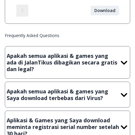
Download
Frequently Asked Questions
Apakah semua aplikasi & games yang
ada di JalanTikus dibagikan secara gratis
dan legal?
Ya, JalanTikus hanya membagikan aplikasi & games yang
gratis (Freeware) dan legal, dalam artian tidak (bajakan) hasil
Apakah semua aplikasi & games yang
crack, patch atau semacamnya.
Saya download terbebas dari Virus?
Ya, JalanTikus selalu melakukan scanning dengan 3 jenis
Antivirus (Kaspersky, AVG & Avast) sebelum menerbitkan
Aplikasi & Games yang Saya download
suatu aplikasi atau games, sehingga bisa dijamin 100%
meminta registrasi serial number setelah
terbebas dari virus.
30 hari?