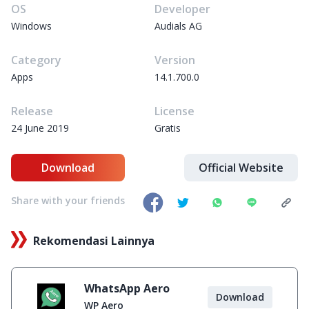
OS
Developer
Windows
Audials AG
Category
Version
Apps
14.1.700.0
Release
License
24 June 2019
Gratis
Download
Official Website
Share with your friends
Rekomendasi Lainnya
WhatsApp Aero
Download
WP Aero