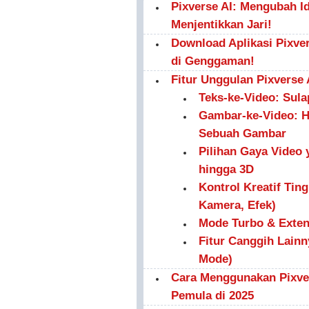
Pixverse AI: Mengubah I
Menjentikkan Jari!
Download Aplikasi Pixve
di Genggaman!
Fitur Unggulan Pixverse
Teks-ke-Video: Sula
Gambar-ke-Video: H
Sebuah Gambar
Pilihan Gaya Video 
hingga 3D
Kontrol Kreatif Tin
Kamera, Efek)
Mode Turbo & Exten
Fitur Canggih Lainny
Mode)
Cara Menggunakan Pixver
Pemula di 2025