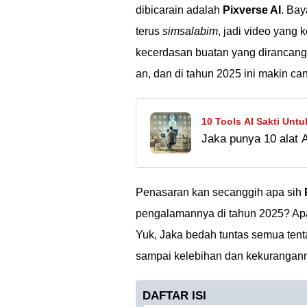
dibicarain adalah
Pixverse AI
. Bay
terus
simsalabim
, jadi video yang 
kecerdasan buatan yang dirancang
an, dan di tahun 2025 ini makin can
10 Tools AI Sakti Untu
Jaka punya 10 alat A
mudah dan kerjaan m
satu!
Penasaran kan secanggih apa sih
pengalamannya di tahun 2025? Ap
Yuk, Jaka bedah tuntas semua ten
sampai kelebihan dan kekuranganny
DAFTAR ISI