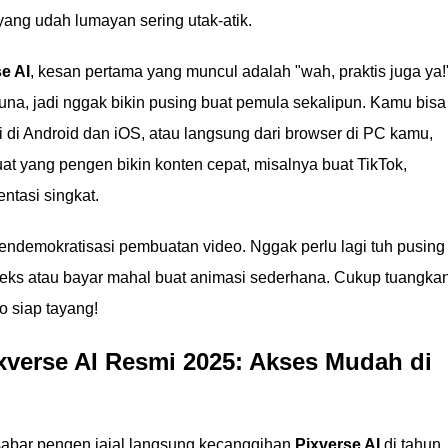
yang udah lumayan sering utak-atik.
e AI
, kesan pertama yang muncul adalah "wah, praktis juga ya!
a, jadi nggak bikin pusing buat pemula sekalipun. Kamu bisa
si di Android dan iOS, atau langsung dari browser di PC kamu,
uat yang pengen bikin konten cepat, misalnya buat TikTok,
ntasi singkat.
ndemokratisasi pembuatan video. Nggak perlu lagi tuh pusing
eks atau bayar mahal buat animasi sederhana. Cukup tuangka
o siap tayang!
xverse AI Resmi 2025: Akses Mudah di
abar pengen jajal langsung kecanggihan
Pixverse AI
di tahun