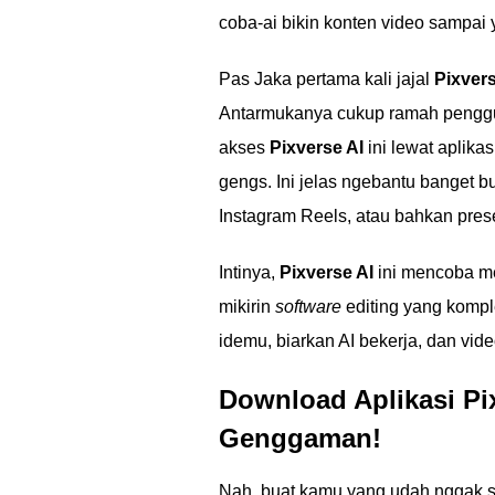
coba-ai bikin konten video sampai 
Pas Jaka pertama kali jajal
Pixvers
Antarmukanya cukup ramah penggun
akses
Pixverse AI
ini lewat aplika
gengs. Ini jelas ngebantu banget b
Instagram Reels, atau bahkan prese
Intinya,
Pixverse AI
ini mencoba me
mikirin
software
editing yang kompl
idemu, biarkan AI bekerja, dan vide
Download Aplikasi Pi
Genggaman!
Nah, buat kamu yang udah nggak s