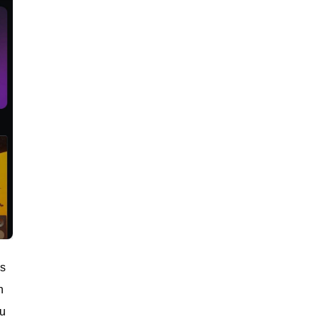
ks
n
au