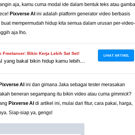
angin aja, kamu cuma modal ide dalam bentuk teks atau gamba
kece!
Pixverse AI
ini adalah platform generator video berbasis
 buat mempermudah hidup kita semua dalam urusan per-video-
ggih aja lho.
k Freelancer: Bikin Kerja Lebih Sat Set!
LIHAT ARTIKEL
I yang bakal bikin hidup kamu lebih
akin sat set! Yuk, kita bedah satu per
Pixverse AI
ini dan gimana Jaka sebagai tester merasakan
akah beneran segampang itu bikin video atau cuma
gimmick
?
tang
Pixverse AI
di artikel ini, mulai dari fitur, cara pakai, harga,
a. Siap-siap ya, gengs!