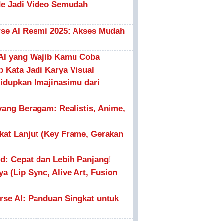
de Jadi Video Semudah
rse AI Resmi 2025: Akses Mudah
 AI yang Wajib Kamu Coba
p Kata Jadi Karya Visual
idupkan Imajinasimu dari
yang Beragam: Realistis, Anime,
gkat Lanjut (Key Frame, Gerakan
d: Cepat dan Lebih Panjang!
a (Lip Sync, Alive Art, Fusion
se AI: Panduan Singkat untuk