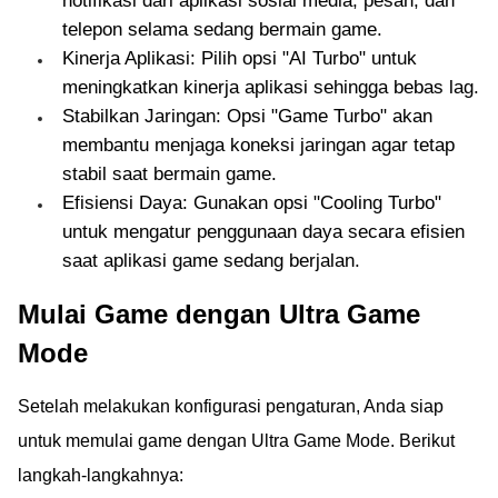
notifikasi dari aplikasi sosial media, pesan, dan
telepon selama sedang bermain game.
Kinerja Aplikasi: Pilih opsi "AI Turbo" untuk
meningkatkan kinerja aplikasi sehingga bebas lag.
Stabilkan Jaringan: Opsi "Game Turbo" akan
membantu menjaga koneksi jaringan agar tetap
stabil saat bermain game.
Efisiensi Daya: Gunakan opsi "Cooling Turbo"
untuk mengatur penggunaan daya secara efisien
saat aplikasi game sedang berjalan.
Mulai Game dengan Ultra Game
Mode
Setelah melakukan konfigurasi pengaturan, Anda siap
untuk memulai game dengan Ultra Game Mode. Berikut
langkah-langkahnya: