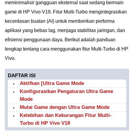
meminimalisir gangguan eksternal saat sedang bermain
game di HP Vivo V19. Fitur Multi-Turbo mengintegrasikan
kecerdasan buatan (AI) untuk memberikan performa
aplikasi yang bebas lag, menjaga stabilitas jaringan, dan
efisiensi penggunaan daya. Berikut adalah panduan
lengkap tentang cara menggunakan fitur Multi-Turbo di HP
Vivo.
DAFTAR ISI
Aktifkan [Ultra Game Mode
Konfigurasikan Pengaturan Ultra Game
Mode
Mulai Game dengan Ultra Game Mode
Kelebihan dan Kekurangan Fitur Multi-
Turbo di HP Vivo V19