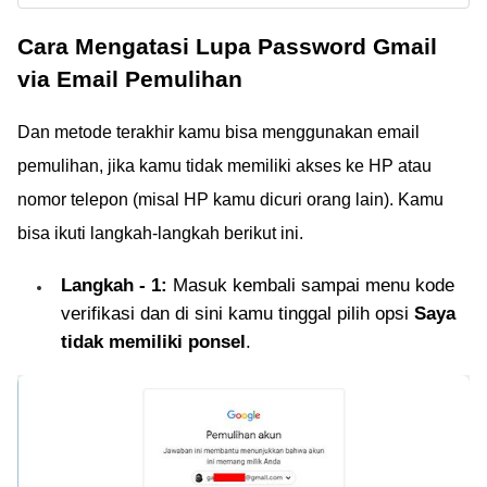
yang belum tahu,
Cara Mengatasi Lupa Password Gmail
kamu bisa simak cara
terlengkap membuat
via Email Pemulihan
akun Gmail, Yahoo,
dan Outlook di sini!
Dan metode terakhir kamu bisa menggunakan email
Cekidot!
pemulihan, jika kamu tidak memiliki akses ke HP atau
nomor telepon (misal HP kamu dicuri orang lain). Kamu
bisa ikuti langkah-langkah berikut ini.
Langkah - 1:
Masuk kembali sampai menu kode
verifikasi dan di sini kamu tinggal pilih opsi
Saya
tidak memiliki ponsel
.