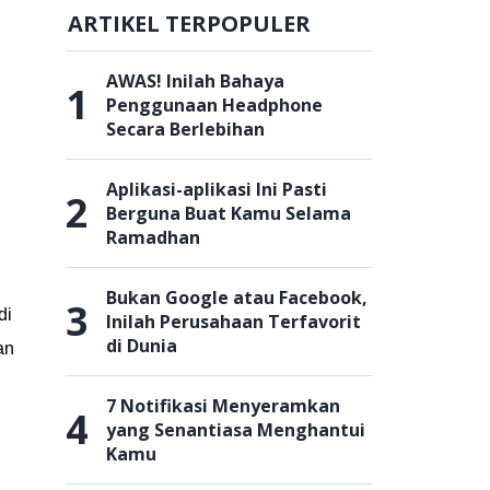
ARTIKEL TERPOPULER
AWAS! Inilah Bahaya
1
Penggunaan Headphone
Secara Berlebihan
Aplikasi-aplikasi Ini Pasti
2
Berguna Buat Kamu Selama
Ramadhan
Bukan Google atau Facebook,
3
di
Inilah Perusahaan Terfavorit
di Dunia
an
7 Notifikasi Menyeramkan
4
yang Senantiasa Menghantui
Kamu