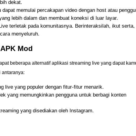
ebih dekat.
amu dapat memulai percakapan video dengan host atau pengg
yang lebih dalam dan membuat koneksi di luar layar.
ive terletak pada komunitasnya. Berinteraksilah, ikut serta,
cara menyeluruh.
e APK Mod
dapat beberapa alternatif aplikasi streaming live yang dapat kam
i antaranya:
ng live yang populer dengan fitur-fitur menarik.
ndek yang memungkinkan pengguna untuk berbagi konten
 streaming yang disediakan oleh Instagram.