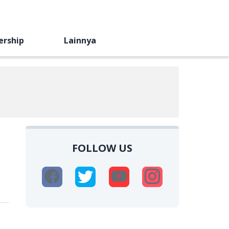
ership
Lainnya
FOLLOW US