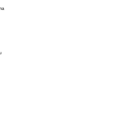
una
u