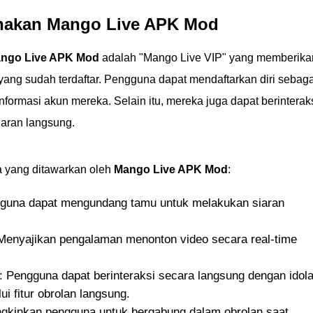
akan Mango Live APK Mod
ngo Live APK Mod
adalah "Mango Live VIP" yang memberika
ang sudah terdaftar. Pengguna dapat mendaftarkan diri sebaga
nformasi akun mereka. Selain itu, mereka juga dapat berinterak
iaran langsung.
ma yang ditawarkan oleh
Mango Live APK Mod
:
gguna dapat mengundang tamu untuk melakukan siaran
 Menyajikan pengalaman menonton video secara real-time
: Pengguna dapat berinteraksi secara langsung dengan idol
i fitur obrolan langsung.
gkinkan pengguna untuk bergabung dalam obrolan saat