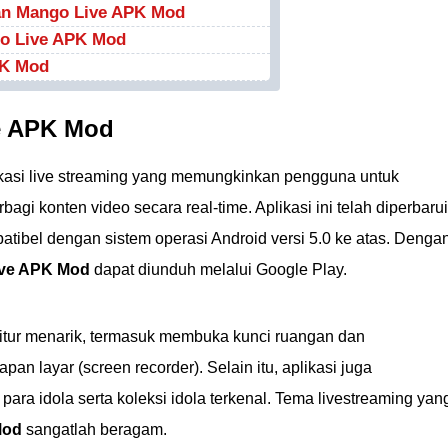
n Mango Live APK Mod
o Live APK Mod
PK Mod
e APK Mod
kasi live streaming yang memungkinkan pengguna untuk
gi konten video secara real-time. Aplikasi ini telah diperbarui
atibel dengan sistem operasi Android versi 5.0 ke atas. Denga
ve APK Mod
dapat diunduh melalui Google Play.
fitur menarik, termasuk membuka kunci ruangan dan
 layar (screen recorder). Selain itu, aplikasi juga
k para idola serta koleksi idola terkenal. Tema livestreaming yan
Mod
sangatlah beragam.