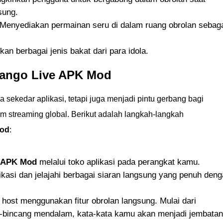
sung.
 Menyediakan permainan seru di dalam ruang obrolan sebag
kan berbagai jenis bakat dari para idola.
ango Live APK Mod
 sekedar aplikasi, tetapi juga menjadi pintu gerbang bagi
rm streaming global. Berikut adalah langkah-langkah
Mod
:
 APK Mod
melalui toko aplikasi pada perangkat kamu.
ikasi dan jelajahi berbagai siaran langsung yang penuh den
 host menggunakan fitur obrolan langsung. Mulai dari
-bincang mendalam, kata-kata kamu akan menjadi jembatan