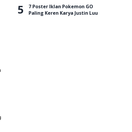
5
7 Poster Iklan Pokemon GO
Paling Keren Karya Justin Luu
n
g