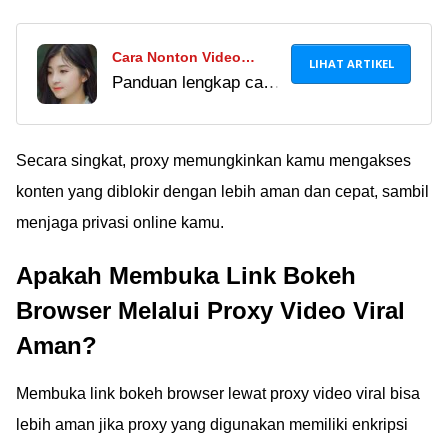
Cara Nonton Video
LIHAT ARTIKEL
Panduan lengkap cara
Bokeh Japanese Word
nonton video bokeh
Origin Full Version
japanese word origin
Download MP3 Full
full version download
Secara singkat, proxy memungkinkan kamu mengakses
Durasi Menggunakan
mp3 full durasi
Xnxubd VPN Browser
konten yang diblokir dengan lebih aman dan cepat, sambil
menggunakan xnxubd
Download Video Chrome
menjaga privasi online kamu.
vpn browser download
Terbaru Indonesia APK
video chrome terbaru
Apakah Membuka Link Bokeh
indonesia apk.
Browser Melalui Proxy Video Viral
Aman?
Membuka link bokeh browser lewat proxy video viral bisa
lebih aman jika proxy yang digunakan memiliki enkripsi