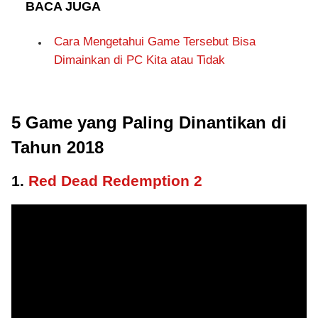
BACA JUGA
Cara Mengetahui Game Tersebut Bisa
Dimainkan di PC Kita atau Tidak
5 Game yang Paling Dinantikan di
Tahun 2018
1.
Red Dead Redemption 2