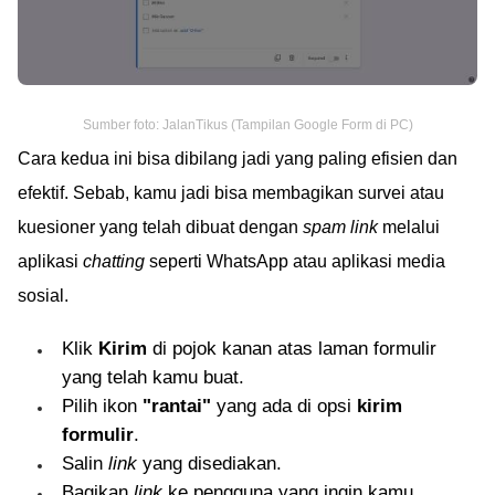
Sumber foto: JalanTikus (Tampilan Google Form di PC)
Cara kedua ini bisa dibilang jadi yang paling efisien dan
efektif. Sebab, kamu jadi bisa membagikan survei atau
kuesioner yang telah dibuat dengan
spam link
melalui
aplikasi
chatting
seperti WhatsApp atau aplikasi media
sosial.
Klik
Kirim
di pojok kanan atas laman formulir
yang telah kamu buat.
Pilih ikon
"rantai"
yang ada di opsi
kirim
formulir
.
Salin
link
yang disediakan.
Bagikan
link
ke pengguna yang ingin kamu