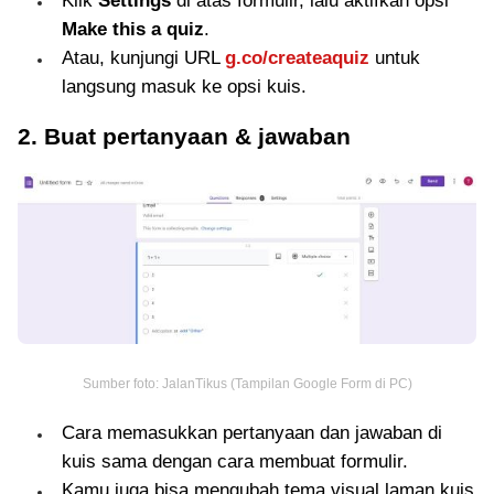
Klik
Settings
di atas formulir, lalu aktifkan opsi
Make this a quiz
.
Atau, kunjungi URL
g.co/createaquiz
untuk
langsung masuk ke opsi kuis.
2. Buat pertanyaan & jawaban
Sumber foto: JalanTikus (Tampilan Google Form di PC)
Cara memasukkan pertanyaan dan jawaban di
kuis sama dengan cara membuat formulir.
Kamu juga bisa mengubah tema visual laman kuis