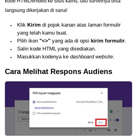
kode HTML/embed ke situs kamu, lalu surveinya bisa
langsung dikerjakan di sana!
Klik
Kirim
di pojok kanan atas laman formulir
yang telah kamu buat.
Pilih ikon
"<>"
yang ada di opsi
kirim formulir
.
Salin kode HTML yang disediakan.
Masukkan kodenya ke
dashboard website
.
Cara Melihat Respons Audiens