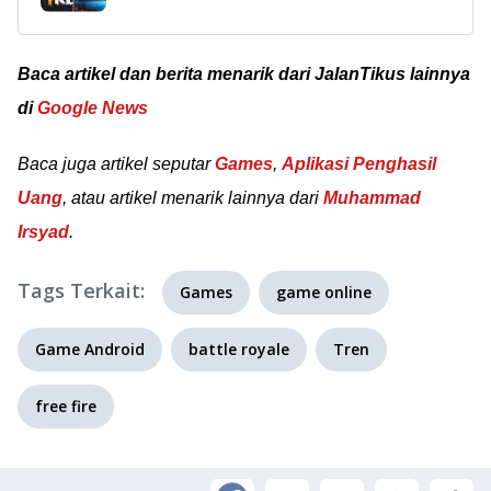
membeli diamond
Terlengkap, 100% Works!
tanpa uang sungguhan,
begini cara
Baca artikel dan berita menarik dari JalanTikus lainnya
mendapatkan diamond
di
Google News
Free Fire gratis yang
bisa kamu pilih sendiri.
Baca juga artikel seputar
Games
,
Aplikasi Penghasil
Uang
, atau artikel menarik lainnya dari
Muhammad
Irsyad
.
Tags Terkait:
Games
game online
Game Android
battle royale
Tren
free fire