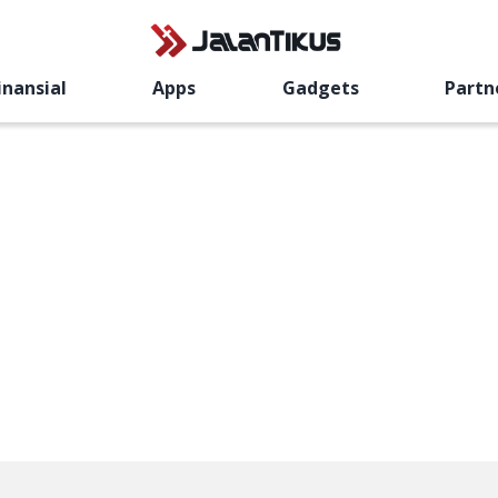
inansial
Apps
Gadgets
Partn