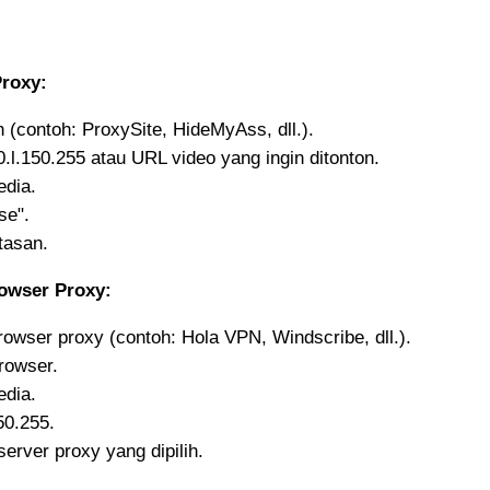
roxy:
n (contoh: ProxySite, HideMyAss, dll.).
l.150.255 atau URL video yang ingin ditonton.
edia.
se".
tasan.
owser Proxy:
rowser proxy (contoh: Hola VPN, Windscribe, dll.).
browser.
edia.
50.255.
erver proxy yang dipilih.