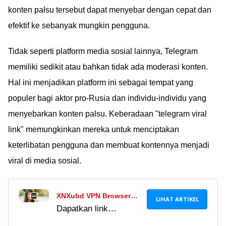
konten palsu tersebut dapat menyebar dengan cepat dan
efektif ke sebanyak mungkin pengguna.
Tidak seperti platform media sosial lainnya, Telegram
memiliki sedikit atau bahkan tidak ada moderasi konten.
Hal ini menjadikan platform ini sebagai tempat yang
populer bagi aktor pro-Rusia dan individu-individu yang
menyebarkan konten palsu. Keberadaan "telegram viral
link" memungkinkan mereka untuk menciptakan
keterlibatan pengguna dan membuat kontennya menjadi
viral di media sosial.
XNXubd VPN Browser
LIHAT ARTIKEL
Dapatkan link
Anti Blokir 2024 Terbaru
download XNXubd
Hari Ini Indonesia Gratis,