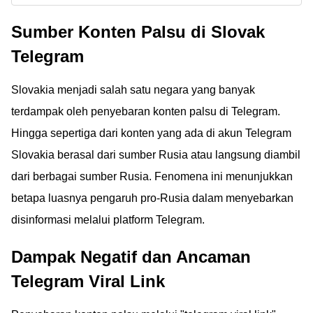
VPN Browser APK di
Akses Internet Bebas!
Sumber Konten Palsu di Slovak
sini. Akses situs
diblokir 2023 terbaru
Telegram
gratis tanpa iklan dan
nonton film bokeh
Slovakia menjadi salah satu negara yang banyak
dengan aman dan
terdampak oleh penyebaran konten palsu di Telegram.
mudah.
Hingga sepertiga dari konten yang ada di akun Telegram
Slovakia berasal dari sumber Rusia atau langsung diambil
dari berbagai sumber Rusia. Fenomena ini menunjukkan
betapa luasnya pengaruh pro-Rusia dalam menyebarkan
disinformasi melalui platform Telegram.
Dampak Negatif dan Ancaman
Telegram Viral Link