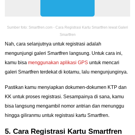
Sumber foto: Smartfren.com - Cara Registrasi Kartu Smartfren lewat Galeri
Smartfren
Nah, cara selanjutnya untuk registrasi adalah
mengunjungi galeri Smartfren langsung. Untuk cara ini,
kamu bisa
menggunakan aplikasi GPS
untuk mencari
galeri Smartfren terdekat di kotamu, lalu mengunjunginya.
Pastikan kamu menyiapkan dokumen-dokumen KTP dan
KK untuk proses registrasi. Sesampainya di sana, kamu
bisa langsung mengambil nomor antrian dan menunggu
hingga giliranmu untuk registrasi kartu Smartfren.
5. Cara Registrasi Kartu Smartfren