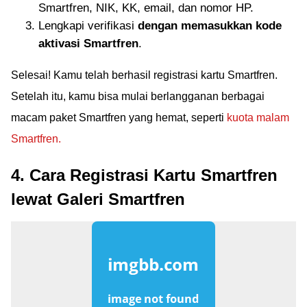
Smartfren, NIK, KK, email, dan nomor HP.
Lengkapi verifikasi
dengan memasukkan kode
aktivasi Smartfren
.
Selesai! Kamu telah berhasil registrasi kartu Smartfren.
Setelah itu, kamu bisa mulai berlangganan berbagai
macam paket Smartfren yang hemat, seperti
kuota malam
Smartfren.
4. Cara Registrasi Kartu Smartfren
lewat Galeri Smartfren