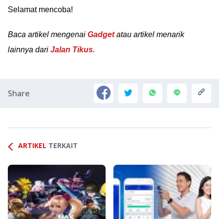
Selamat mencoba!
Baca artikel mengenai
Gadget
atau artikel menarik
lainnya dari
Jalan Tikus
.
Share
ARTIKEL
TERKAIT