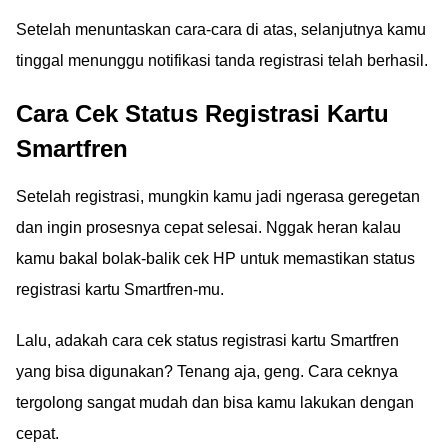
Setelah menuntaskan cara-cara di atas, selanjutnya kamu
tinggal menunggu notifikasi tanda registrasi telah berhasil.
Cara Cek Status Registrasi Kartu
Smartfren
Setelah registrasi, mungkin kamu jadi ngerasa geregetan
dan ingin prosesnya cepat selesai. Nggak heran kalau
kamu bakal bolak-balik cek HP untuk memastikan status
registrasi kartu Smartfren-mu.
Lalu, adakah cara cek status registrasi kartu Smartfren
yang bisa digunakan? Tenang aja, geng. Cara ceknya
tergolong sangat mudah dan bisa kamu lakukan dengan
cepat.