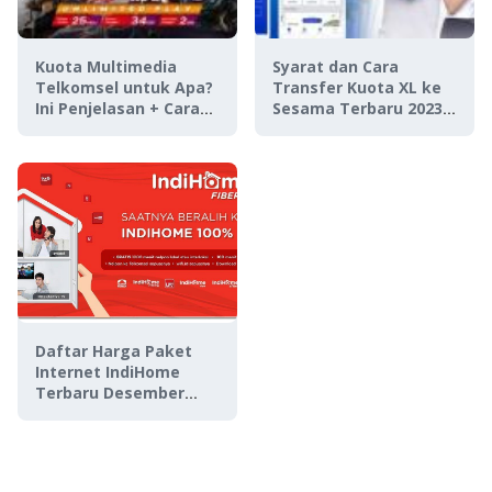
Kuota Multimedia
Syarat dan Cara
Telkomsel untuk Apa?
Transfer Kuota XL ke
Ini Penjelasan + Cara
Sesama Terbaru 2023,
Menggunakannya
Mudah Anti Ribet!
Daftar Harga Paket
Internet IndiHome
Terbaru Desember
2023, Murah &
Lengkap!