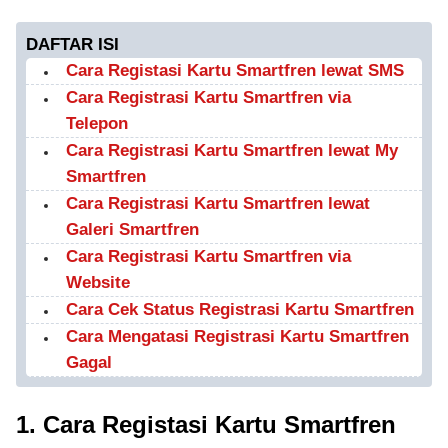
DAFTAR ISI
Cara Registasi Kartu Smartfren lewat SMS
Cara Registrasi Kartu Smartfren via
Telepon
Cara Registrasi Kartu Smartfren lewat My
Smartfren
Cara Registrasi Kartu Smartfren lewat
Galeri Smartfren
Cara Registrasi Kartu Smartfren via
Website
Cara Cek Status Registrasi Kartu Smartfren
Cara Mengatasi Registrasi Kartu Smartfren
Gagal
1. Cara Registasi Kartu Smartfren