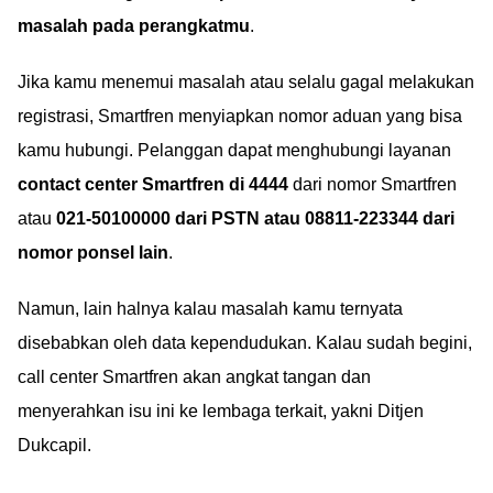
masalah pada perangkatmu
.
Jika kamu menemui masalah atau selalu gagal melakukan
registrasi, Smartfren menyiapkan nomor aduan yang bisa
kamu hubungi. Pelanggan dapat menghubungi layanan
contact center Smartfren di 4444
dari nomor Smartfren
atau
021-50100000 dari PSTN atau 08811-223344 dari
nomor ponsel lain
.
Namun, lain halnya kalau masalah kamu ternyata
disebabkan oleh data kependudukan. Kalau sudah begini,
call center Smartfren akan angkat tangan dan
menyerahkan isu ini ke lembaga terkait, yakni Ditjen
Dukcapil.