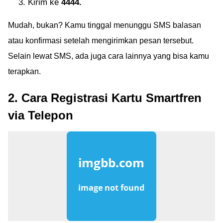
Kirim ke
4444.
Mudah, bukan? Kamu tinggal menunggu SMS balasan
atau konfirmasi setelah mengirimkan pesan tersebut.
Selain lewat SMS, ada juga cara lainnya yang bisa kamu
terapkan.
2. Cara Registrasi Kartu Smartfren
via Telepon