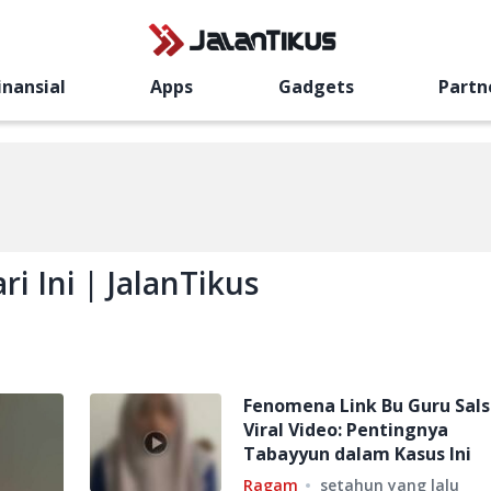
inansial
Apps
Gadgets
Partn
i Ini | JalanTikus
Fenomena Link Bu Guru Sal
Viral Video: Pentingnya
Tabayyun dalam Kasus Ini
Ragam
setahun yang lalu