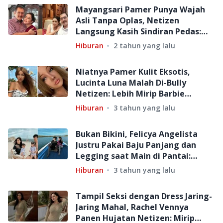
Mayangsari Pamer Punya Wajah
Asli Tanpa Oplas, Netizen
Langsung Kasih Sindiran Pedas:
Pelet Gue Paling Ampuh!
Hiburan
2 tahun yang lalu
Niatnya Pamer Kulit Eksotis,
Lucinta Luna Malah Di-Bully
Netizen: Lebih Mirip Barbie
Gosong
Hiburan
3 tahun yang lalu
Bukan Bikini, Felicya Angelista
Justru Pakai Baju Panjang dan
Legging saat Main di Pantai:
Banjir Pujian Netizen!
Hiburan
3 tahun yang lalu
Tampil Seksi dengan Dress Jaring-
Jaring Mahal, Rachel Vennya
Panen Hujatan Netizen: Mirip