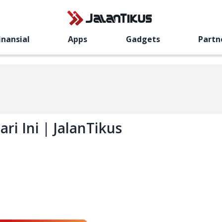
inansial
Apps
Gadgets
Partn
ri Ini | JalanTikus