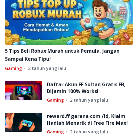
5 Tips Beli Robux Murah untuk Pemula, Jangan
Sampai Kena Tipu!
Gaming
2 tahun yang lalu
Daftar Akun FF Sultan Gratis FB,
Dijamin 100% Works!
Gaming
2 tahun yang lalu
reward.ff garena com /id, Klaim
Hadiah Menarik di Free Fire Max!
Gaming
2 tahun yang lalu