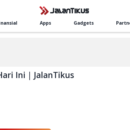
inansial
Apps
Gadgets
Partn
ri Ini | JalanTikus