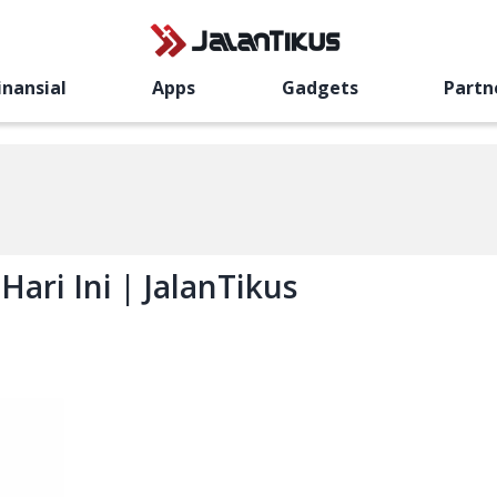
inansial
Apps
Gadgets
Partn
ari Ini | JalanTikus