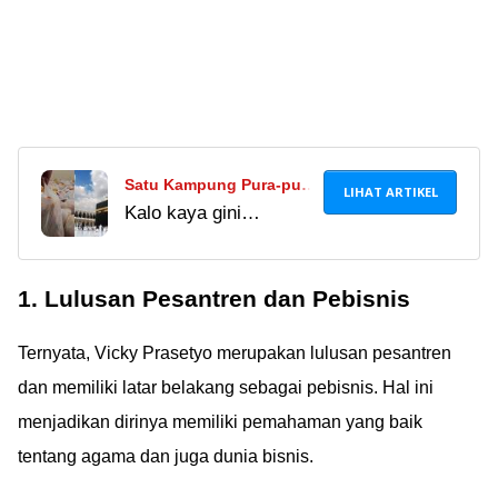
Satu Kampung Pura-pura
LIHAT ARTIKEL
Kalo kaya gini
Pindah Agama Demi
kasusnya, malaikat
Sembako Gratis,
bingung kali nyatetnya!
Endingnya Minta Naik
1. Lulusan Pesantren dan Pebisnis
Haji
Ternyata, Vicky Prasetyo merupakan lulusan pesantren
dan memiliki latar belakang sebagai pebisnis. Hal ini
menjadikan dirinya memiliki pemahaman yang baik
tentang agama dan juga dunia bisnis.