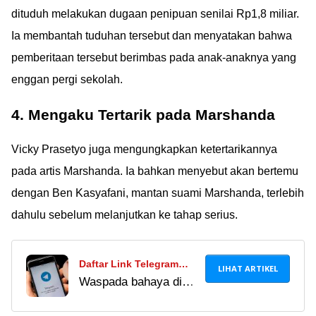
dituduh melakukan dugaan penipuan senilai Rp1,8 miliar.
Ia membantah tuduhan tersebut dan menyatakan bahwa
pemberitaan tersebut berimbas pada anak-anaknya yang
enggan pergi sekolah.
4. Mengaku Tertarik pada Marshanda
Vicky Prasetyo juga mengungkapkan ketertarikannya
pada artis Marshanda. Ia bahkan menyebut akan bertemu
dengan Ben Kasyafani, mantan suami Marshanda, terlebih
dahulu sebelum melanjutkan ke tahap serius.
Daftar Link Telegram
LIHAT ARTIKEL
Waspada bahaya di
Pemersatu Bangsa
balik link Telegram
Terbaru 2024, Hati-Hati