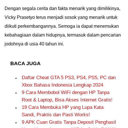
viral yang beredar luas
dengan Kontennya!
di internet. Ketahui
Dengan segala cerita dan fakta menarik yang dimilikinya,
juga risiko dari cara
Vicky Prasetyo terus menjadi sosok yang menarik untuk
nonton bokeh di
diikuti perkembangannya. Semoga ia dapat menemukan
Telegram sebelum data
kebahagiaan dalam hidupnya, termasuk dalam pencarian
pribadimu dicuri
jodohnya di usia 40 tahun ini.
BACA JUGA
Daftar Cheat GTA 5 PS3, PS4, PS5, PC dan
Xbox Bahasa Indonesia Lengkap 2024
9 Cara Membobol WiFi dengan HP Tanpa
Root & Laptop, Bisa Akses Internet Gratis!
19 Cara Membuka HP yang Lupa Kata
Sandi, Praktis dan Pasti Works!
9 APK Cuan Gratis Tanpa Deposit Penghasil