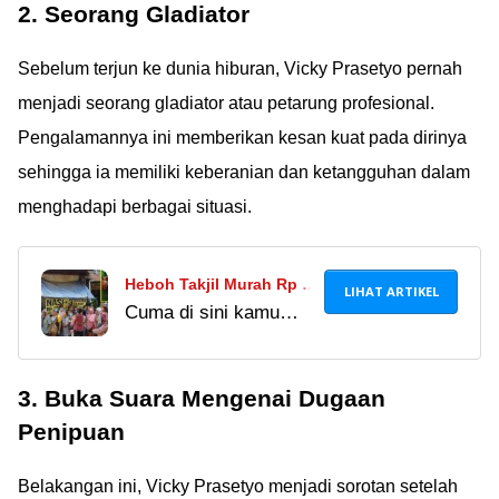
2. Seorang Gladiator
Sebelum terjun ke dunia hiburan, Vicky Prasetyo pernah
menjadi seorang gladiator atau petarung profesional.
Pengalamannya ini memberikan kesan kuat pada dirinya
sehingga ia memiliki keberanian dan ketangguhan dalam
menghadapi berbagai situasi.
Heboh Takjil Murah Rp 2
LIHAT ARTIKEL
Cuma di sini kamu
Ribu di Jakarta Pusat,
bisa dapet takjil
Lengkap Isi Ayam, Telur,
seharga 2 ribu! Isinya
Sayur + Minum!
3. Buka Suara Mengenai Dugaan
komplit dengan ayam,
telur balado, sayur
Penipuan
buncis dan minum.
Duh, ngiler Ã°ÂÂ¤Â¤
Belakangan ini, Vicky Prasetyo menjadi sorotan setelah