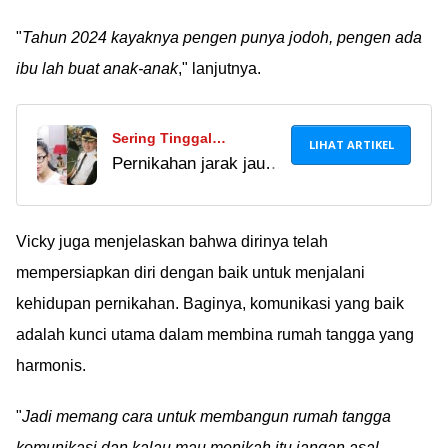
"
Tahun 2024 kayaknya pengen punya jodoh, pengen ada
ibu lah buat anak-anak
," lanjutnya.
Sering Tinggal
LIHAT ARTIKEL
Pernikahan jarak jauh
Berjauhan, Fitri Carlina
memang sama sekali
Bongkar Tabiat Buruk
nggak gampang, tapi
Suaminya: Super Posesif
kalau sampai
Vicky juga menjelaskan bahwa dirinya telah
pada Istri!
diposesifin suami
mempersiapkan diri dengan baik untuk menjalani
begini, apa nggak
kehidupan pernikahan. Baginya, komunikasi yang baik
makin susah ya??
adalah kunci utama dalam membina rumah tangga yang
Ã°ÂÂ¤Â
harmonis.
"
Jadi memang cara untuk membangun rumah tangga
komunikasi dan kalau mau menikah itu jangan asal