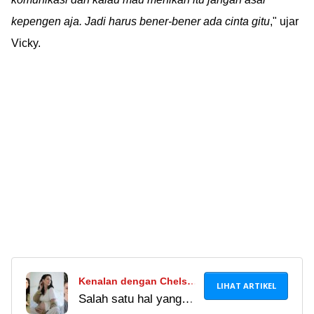
kepengen aja. Jadi harus bener-bener ada cinta gitu
," ujar
Vicky.
Kenalan dengan Chelsey
LIHAT ARTIKEL
Salah satu hal yang
Frank, Istri Bule Randy