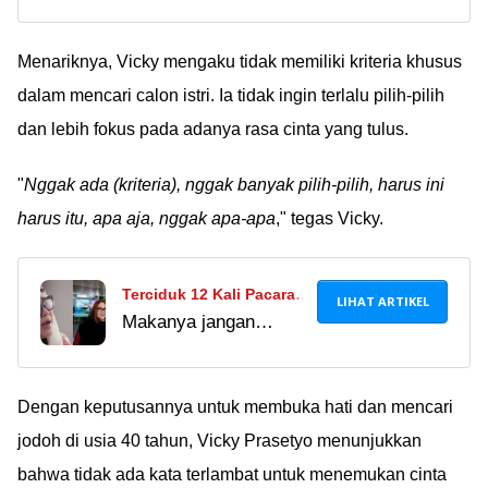
menarik dari
Pangalila yang Cantik
kehidupan Randy
Jelita dan Keibuan
Pangalila adalah sosok
Menariknya, Vicky mengaku tidak memiliki kriteria khusus
Banget
sang istri, Chelsey
dalam mencari calon istri. Ia tidak ingin terlalu pilih-pilih
Frank. Wajah cantik
dan lebih fokus pada adanya rasa cinta yang tulus.
dan aura keibuannya
membuatnya selalu
"
Nggak ada (kriteria), nggak banyak pilih-pilih, harus ini
banjir dukungan dari
harus itu, apa aja, nggak apa-apa
," tegas Vicky.
fans!
Terciduk 12 Kali Pacaran
LIHAT ARTIKEL
Makanya jangan
dengan Suami Orang,
pacaran sama suami
Nunung Sering Dipecat
orang. Gak berkah!
dari Srimulat
Mending cari yang
Dengan keputusannya untuk membuka hati dan mencari
masih jomblo aja.
jodoh di usia 40 tahun, Vicky Prasetyo menunjukkan
bahwa tidak ada kata terlambat untuk menemukan cinta