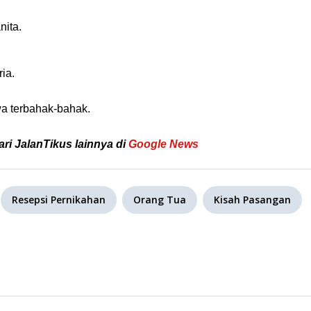
nita.
ria.
wa terbahak-bahak.
ari JalanTikus lainnya di
Google News
Resepsi Pernikahan
Orang Tua
Kisah Pasangan