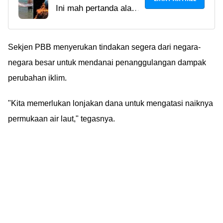
Ini mah pertanda alam
Satwa Laut Yang Dijuluki
lagi ngasih kode.
Ikan Kiamat
Manusia harus lebih
baik lagi ngerawat
Sekjen PBB menyerukan tindakan segera dari negara-
bumi.
negara besar untuk mendanai penanggulangan dampak
perubahan iklim.
"Kita memerlukan lonjakan dana untuk mengatasi naiknya
permukaan air laut," tegasnya.