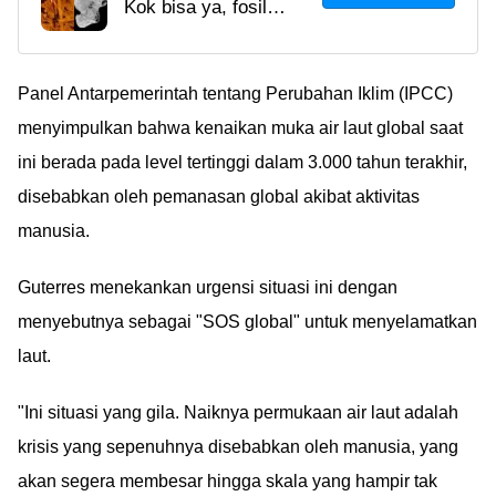
Kok bisa ya, fosil
520 Juta Tahun Dengan
berusia setua itu
Otak Dan Usus Yang
masih punya organ-
Masih Utuh, Bikin
organ dalam yang
Panel Antarpemerintah tentang Perubahan Iklim (IPCC)
Takjub!
masih utuh? Ã°ÂÂ¤Â
menyimpulkan bahwa kenaikan muka air laut global saat
ini berada pada level tertinggi dalam 3.000 tahun terakhir,
disebabkan oleh pemanasan global akibat aktivitas
manusia.
Guterres menekankan urgensi situasi ini dengan
menyebutnya sebagai "SOS global" untuk menyelamatkan
laut.
"Ini situasi yang gila. Naiknya permukaan air laut adalah
krisis yang sepenuhnya disebabkan oleh manusia, yang
akan segera membesar hingga skala yang hampir tak