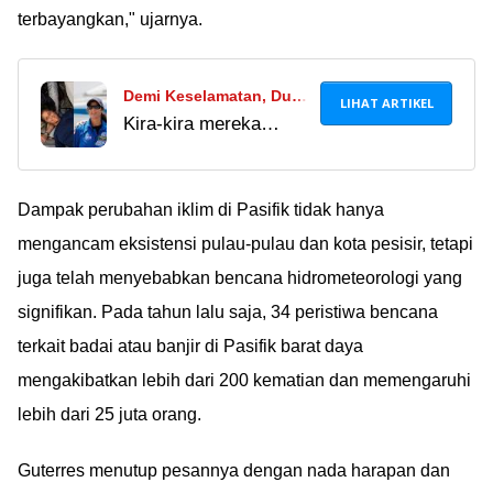
terbayangkan," ujarnya.
Demi Keselamatan, Dua
LIHAT ARTIKEL
Kira-kira mereka
Astronaut Yang Terjebak
ngapain ya, sambil
Di Luar Angkasa Baru
nunggu dijemput buat
Bisa Dipulangkan Ke
pulang ke Bumi?
Dampak perubahan iklim di Pasifik tidak hanya
Bumi Tahun 2025
Ã°ÂÂ¥Âº
mengancam eksistensi pulau-pulau dan kota pesisir, tetapi
juga telah menyebabkan bencana hidrometeorologi yang
signifikan. Pada tahun lalu saja, 34 peristiwa bencana
terkait badai atau banjir di Pasifik barat daya
mengakibatkan lebih dari 200 kematian dan memengaruhi
lebih dari 25 juta orang.
Guterres menutup pesannya dengan nada harapan dan