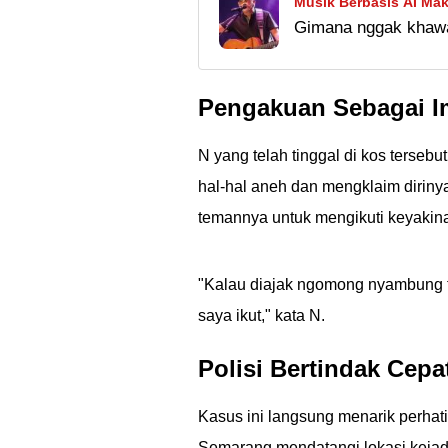
Musik Berbasis AI Mak
Gimana nggak khawat
Kekhawatiran: Terlal
AI. Bahkan yang din
mana Ã°ÂÂÂ±
Pengakuan Sebagai 
N yang telah tinggal di kos terse
hal-hal aneh dan mengklaim dirin
temannya untuk mengikuti keyakina
"Kalau diajak ngomong nyambung ta
saya ikut," kata N.
Polisi Bertindak Cepa
Kasus ini langsung menarik perhati
Semarang mendatangi lokasi kejadi