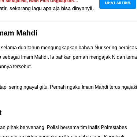
in Merajalela, Iwan Fals Ungkapkan
LIHAT ARTIKEL
ir, sekarang lagu apa aja bisa dinyanyiin
u Gampang, Takutnya Orang Malas
yanyiin kucing pun sampe viral di mana-
Imam Mahdi
but selama dua tahun mengungkapkan bahwa Nur sering berbicar
ya sebagai Imam Mahdi. Ia bahkan pernah mengajak N dan tema
nnya tersebut.
pi sering ngayal gitu. Pernah ngaku Imam Mahdi terus ngajak
t
an pihak berwenang. Polisi bersama tim Inafis Polrestabes
an setelah video pengakuan Nur tersebar luas. Kapolsek