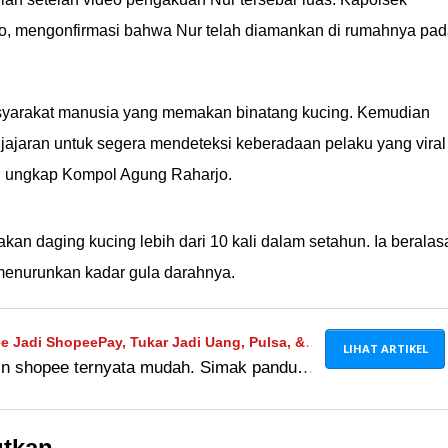
o, mengonfirmasi bahwa Nur telah diamankan di rumahnya pa
asyarakat manusia yang memakan binatang kucing. Kemudian
 jajaran untuk segera mendeteksi keberadaan pelaku yang viral
" ungkap Kompol Agung Raharjo.
an daging kucing lebih dari 10 kali dalam setahun. Ia beralas
 menurunkan kadar gula darahnya.
 Jadi ShopeePay, Tukar Jadi Uang, Pulsa, &
LIHAT ARTIKEL
in shopee ternyata mudah. Simak panduan
 pulsa, voucher belanja, dan lain-lain di
utkan