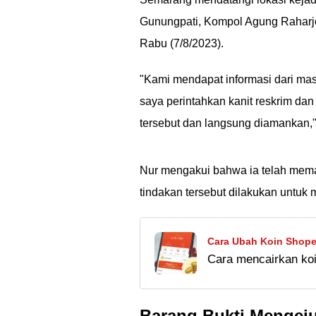
Gunungpati, Kompol Agung Raharj
Rabu (7/8/2023).
"Kami mendapat informasi dari m
saya perintahkan kanit reskrim dan
tersebut dan langsung diamankan,
Nur mengakui bahwa ia telah memak
tindakan tersebut dilakukan untuk
Cara Ubah Koin Shopee
Cara mencairkan ko
Voucher Belanja!
menukarkan koin jadi
sini.
Barang Bukti Mengej