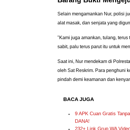
Selain mengamankan Nur, polisi jug
alat masak, dan senjata yang digu
"Kami juga amankan, tulang, teru
sabit, palu terus parut itu untuk 
Saat ini, Nur mendekam di Polrest
oleh Sat Reskrim. Para penghuni k
pindah demi keamanan dan kenya
BACA JUGA
9 APK Cuan Gratis Tanpa
DANA!
232+ Link Grup WA Video