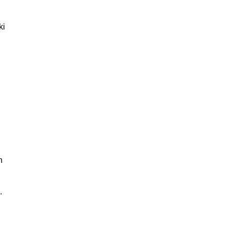
ki
n
.