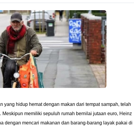
an yang hidup hemat dengan makan dari tempat sampah, telah
a. Meskipun memiliki sepuluh rumah bernilai jutaan euro, Heinz
ana dengan mencari makanan dan barang-barang layak pakai di