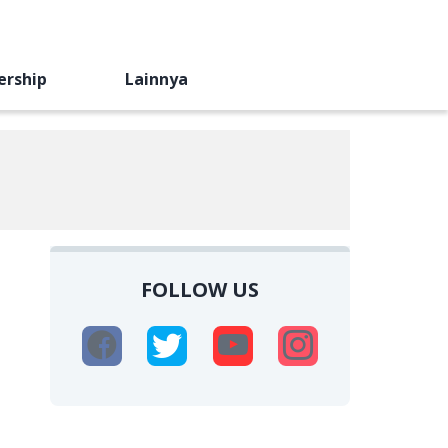
ership
Lainnya
FOLLOW US