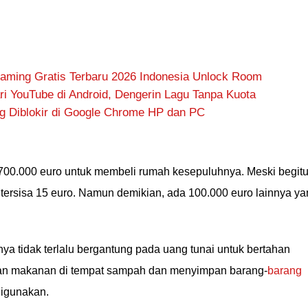
aming Gratis Terbaru 2026 Indonesia Unlock Room
i YouTube di Android, Dengerin Lagu Tanpa Kuota
g Diblokir di Google Chrome HP dan PC
700.000 euro untuk membeli rumah kesepuluhnya. Meski begitu
 tersisa 15 euro. Namun demikian, ada 100.000 euro lainnya y
 tidak terlalu bergantung pada uang tunai untuk bertahan
an makanan di tempat sampah dan menyimpan barang-
barang
digunakan.