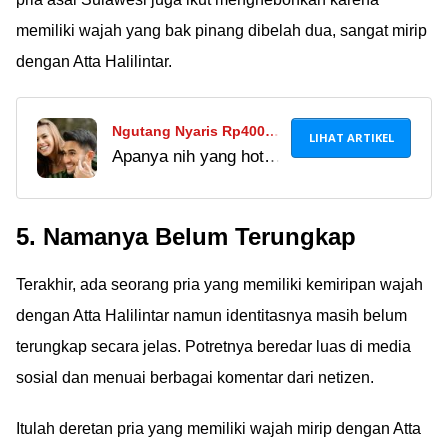
memiliki wajah yang bak pinang dibelah dua, sangat mirip
dengan Atta Halilintar.
Ngutang Nyaris Rp400
LIHAT ARTIKEL
Apanya nih yang hot?
Juta, Ini Alasan Sabda
Orangnya atau
Ahessa Mau Pacari
duitnya? Eh.
Wulan Guritno: Bodinya
5. Namanya Belum Terungkap
Hot!
Terakhir, ada seorang pria yang memiliki kemiripan wajah
dengan Atta Halilintar namun identitasnya masih belum
terungkap secara jelas. Potretnya beredar luas di media
sosial dan menuai berbagai komentar dari netizen.
Itulah deretan pria yang memiliki wajah mirip dengan Atta