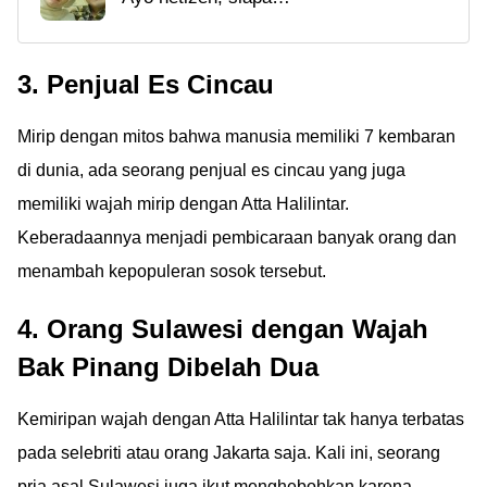
tahu bisa kasih saran
Dude Harlino Masih
nama anak ke Dude
Bingung Kasih Nama
3. Penjual Es Cincau
Harlino dan Alyssa
Anak
Soebandono!
Mirip dengan mitos bahwa manusia memiliki 7 kembaran
di dunia, ada seorang penjual es cincau yang juga
memiliki wajah mirip dengan Atta Halilintar.
Keberadaannya menjadi pembicaraan banyak orang dan
menambah kepopuleran sosok tersebut.
4. Orang Sulawesi dengan Wajah
Bak Pinang Dibelah Dua
Kemiripan wajah dengan Atta Halilintar tak hanya terbatas
pada selebriti atau orang Jakarta saja. Kali ini, seorang
pria asal Sulawesi juga ikut menghebohkan karena