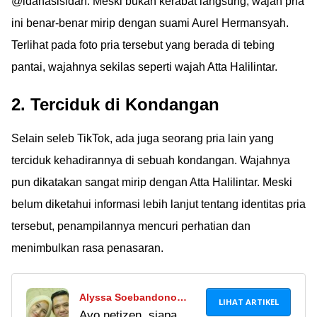
@idanasisidan. Meski bukan kerabat langsung, wajah pria
ini benar-benar mirip dengan suami Aurel Hermansyah.
Terlihat pada foto pria tersebut yang berada di tebing
pantai, wajahnya sekilas seperti wajah Atta Halilintar.
2. Terciduk di Kondangan
Selain seleb TikTok, ada juga seorang pria lain yang
terciduk kehadirannya di sebuah kondangan. Wajahnya
pun dikatakan sangat mirip dengan Atta Halilintar. Meski
belum diketahui informasi lebih lanjut tentang identitas pria
tersebut, penampilannya mencuri perhatian dan
menimbulkan rasa penasaran.
Alyssa Soebandono
LIHAT ARTIKEL
Ayo netizen, siapa
Sudah Mau Melahirkan,