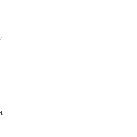
)"
i
i.