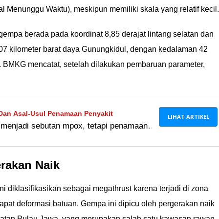
l Menunggu Waktu), meskipun memiliki skala yang relatif kecil.
gempa berada pada koordinat 8,85 derajat lintang selatan dan
r 107 kilometer barat daya Gunungkidul, dengan kedalaman 42
t. BMKG mencatat, setelah dilakukan pembaruan parameter,
 Dan Asal-Usul Penamaan Penyakit
LIHAT ARTIKEL
enjadi sebutan mpox, tetapi penamaan
terlanjur menempel. Ini asa-usul nama
et.
rakan Naik
diklasifikasikan sebagai megathrust karena terjadi di zona
apat deformasi batuan. Gempa ini dipicu oleh pergerakan naik
elatan Pulau Jawa, yang merupakan salah satu kawasan rawan