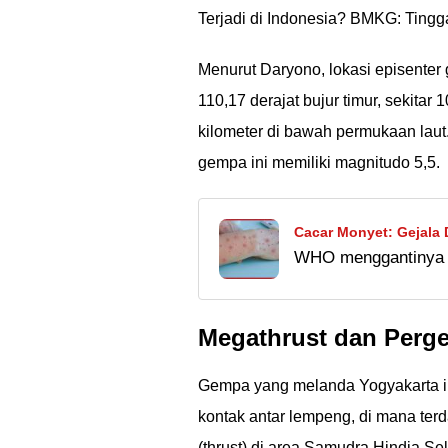
Terjadi di Indonesia? BMKG: Tingga
Menurut Daryono, lokasi episenter 
110,17 derajat bujur timur, sekita
kilometer di bawah permukaan lau
gempa ini memiliki magnitudo 5,5.
Cacar Monyet: Gejala
WHO menggantinya m
cacar monyet sudah 
penyakit cacar mony
Megathrust dan Perge
Gempa yang melanda Yogyakarta ini 
kontak antar lempeng, di mana terd
(thrust) di area Samudra Hindia S