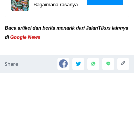
Bagaimana rasanya
Seks Di Luar Angkasa |
berhubungan seks di
Ternyata Ribet Dan
luar angkasa? Apakah
Nyusahin!
itu mungkin? Kalau
Baca artikel dan berita menarik dari JalanTikus lainnya
mungkin, kira-kira
di
Google News
gimana, ya?
Share