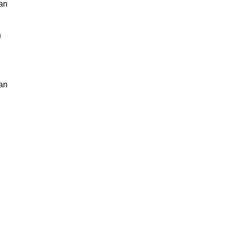
han
n
an
n