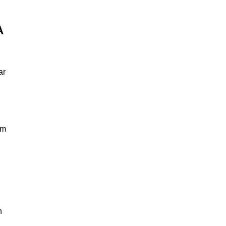
A
ar
am
n