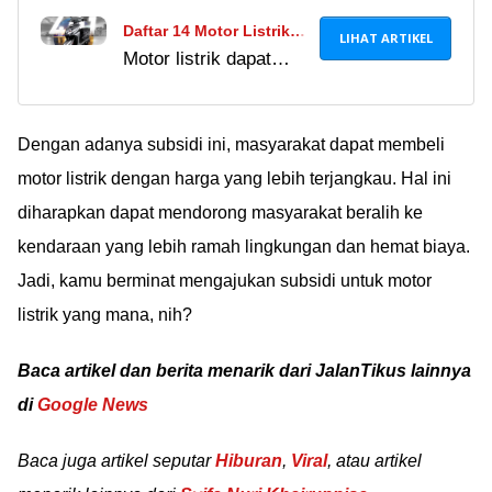
Daftar 14 Motor Listrik
LIHAT ARTIKEL
Motor listrik dapat
Yang Dapat Subsidi Rp7
insentif dari
Juta, Semakin Banyak
pemerintah sebesar
Banyak Opsi!
Rp7 juta, loh. Berikut
Dengan adanya subsidi ini, masyarakat dapat membeli
daftar merek motor
motor listrik dengan harga yang lebih terjangkau. Hal ini
listrik terbaru yang
diharapkan dapat mendorong masyarakat beralih ke
dapat subsidi!
kendaraan yang lebih ramah lingkungan dan hemat biaya.
Jadi, kamu berminat mengajukan subsidi untuk motor
listrik yang mana, nih?
Baca artikel dan berita menarik dari JalanTikus lainnya
di
Google News
Baca juga artikel seputar
Hiburan
,
Viral
, atau artikel