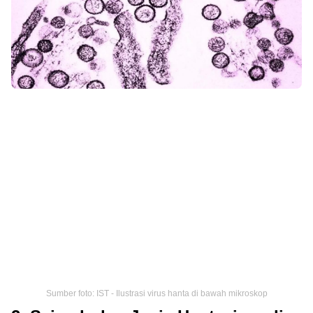
Sumber foto: IST - Ilustrasi virus hanta di bawah mikroskop