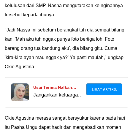
kelulusan dari SMP, Nasha mengutarakan keinginannya
tersebut kepada ibunya.
"Jadi Nasya ini sebelum berangkat tuh dia sempat bilang
kan, 'Mah aku tuh nggak punya foto bertiga loh. Foto
bareng orang tua kandung aku', dia bilang gitu. Cuma
'kira-kira ayah mau nggak ya?' Ya pasti maulah," ungkap
Okie Agustina.
Usai Terima Nafkah
LIHAT ARTIKEL
Jangankan keluarga
Rp500 Ribu dari Ammar
artis, kita aja gak akan
Zoni, Irish Bella Kembali
cukup hidup sebulan
Jadi Tulang Punggung
Rp500 ribu. Semangat
Okie Agustina merasa sangat bersyukur karena pada hari
Keluarga
terus cari nafkahnya,
itu Pasha Ungu dapat hadir dan mengabadikan momen