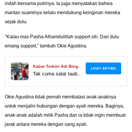
Mbak Irish!
indah bersama putrinya. Ia juga menyatakan bahwa
mantan suaminya selalu mendukung keinginan mereka
sejak dulu.
"Kalau mas Pasha Alhamdulillah support sih. Dari dulu
emang support," tambah Okie Agustina.
Kabar Terkini Adi Bing
LIHAT ARTIKEL
Tak cuma salat taubat,
Slamet setelah Taubat
Adi Bing Slamet
dari Ajaran Eyang Subur:
memperbaiki
Syahadat Ulang dan Ajar
kesuluruhan ibadahnya
Okie Agustina tidak pernah membatasi anak-anaknya
Ngaji Anak Yatim
dan kembali ke jalan
untuk menjalin hubungan dengan ayah mereka. Baginya,
Allah. MasyaAllah,
anak-anak adalah milik Pasha dan ia tidak ingin membuat
semoga istikamah!
jarak antara mereka dengan sang ayah.