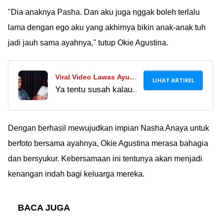
"Dia anaknya Pasha. Dan aku juga nggak boleh terlalu
lama dengan ego aku yang akhirnya bikin anak-anak tuh
jadi jauh sama ayahnya," tutup Okie Agustina.
Viral Video Lawas Ayu
LIHAT ARTIKEL
Ya tentu susah kalau
Ting Ting Ngobrolin
cari laki-laki yang bisa
Jodoh, Kena Skak
menghidupi semua
Wendy Cagur: Jika Tidak
keluarga besar Ayu
Dengan berhasil mewujudkan impian Nasha Anaya untuk
Ada yang Sanggup?
Ting Ting. Harus tajir
berfoto bersama ayahnya, Okie Agustina merasa bahagia
poooool Ã°ÂÂ«Â
dan bersyukur. Kebersamaan ini tentunya akan menjadi
kenangan indah bagi keluarga mereka.
BACA JUGA