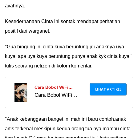
ayahnya.
Kesederhanaan Cinta ini sontak mendapat perhatian
positif dari warganet.
"Gua bingung ini cinta kuya beruntung jdi anaknya uya
kuya, apa uya kuya beruntung punya anak kyk cinta kuya,"
tulis seorang netizen di kolom komentar.
Cara Bobol WiFi
LIHAT ARTIKEL
Cara Bobol WiFi
Voucher: Mengakses
Voucher: Mengakses
Internet Gratis dengan
Internet Gratis dengan
Mudah!
Mudah!
"Anak kebanggaan banget ini mah,ini baru contoh,anak
artis terkenal meskipun kedua orang tua nya mampu cinta