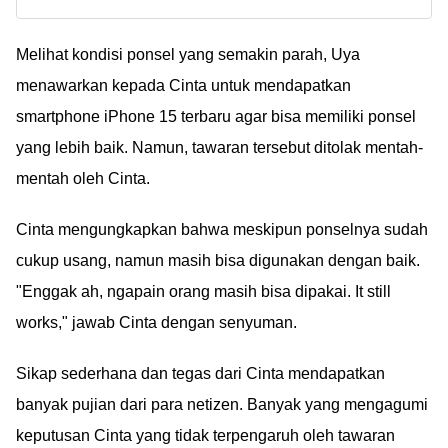
remover banyak dicari
Mana Pilihanmu?
orang karena katanya
bisa menghapus baju
Melihat kondisi ponsel yang semakin parah, Uya
tak diinginkan di foto!
menawarkan kepada Cinta untuk mendapatkan
Apa benar?
smartphone iPhone 15 terbaru agar bisa memiliki ponsel
yang lebih baik. Namun, tawaran tersebut ditolak mentah-
mentah oleh Cinta.
Cinta mengungkapkan bahwa meskipun ponselnya sudah
cukup usang, namun masih bisa digunakan dengan baik.
"Enggak ah, ngapain orang masih bisa dipakai. It still
works," jawab Cinta dengan senyuman.
Sikap sederhana dan tegas dari Cinta mendapatkan
banyak pujian dari para netizen. Banyak yang mengagumi
keputusan Cinta yang tidak terpengaruh oleh tawaran